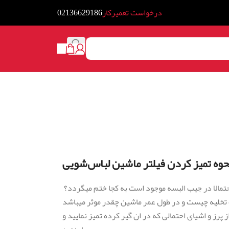
درخواست تعمیرکار
02136629186
حوه تمیز کردن فیلتر ماشین لباس‌شویی
حتمالا در جیب البسه موجود است به کجا ختم میگردد؟
تخلیه چیست و در طول عمر ماشین چقدر موثر میباشد
فیلتر آزاد گردد و سپس ان را از پرز و اشیای احتمالی که در ان گیر کرده تمیز نمایید و