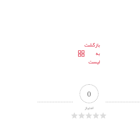
بازگشت
به
لیست
0
امتیاز