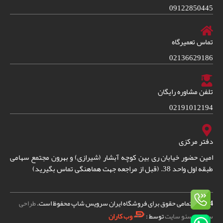
09122850445
تماس تعمیرگاه
02136629186
تلفن مشاوره رایگان
02191012194
دفتر مرکزی
امین حضور خیابان ری بین کوچه آبشار (شیرازی) و بهرون مجتمع سهامی
طبقه اول واحد 38. (قبل از مراجعه جهت هماهنگی تماس بگیرید)
2024
© – تمامی حقوق برای فروشگاه ایران سرویس شاپ محفوظ است.
طراحی
سایت
و
سئو سایت
توسط :
وب کاران