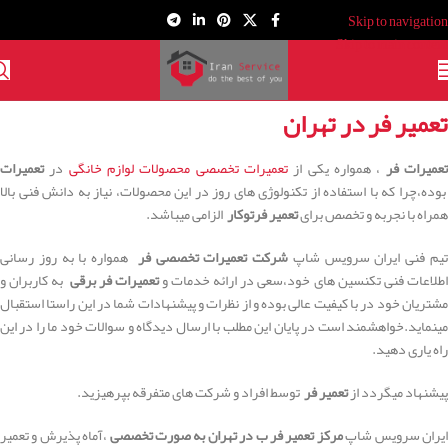
Skip to navigation
Skip to main content
تعمیر فر در تهران
عمیرات فر
، همواره یکی از
تعمیرات تخصصی محصولات لوازم خانگی
در
تعمیرات
بوده،چرا که با استفاده از تکنولوژی های روز در این محصولات، نیاز به دانش فنی بالا
همراه با نجربه و تخصص برای
تعمیر فرتوکار
الزامی میباشد.
یم فنی ایران سرویس شاپ
شرکت تعمیرات تخصصی فر
همواره با به روز رسانی
طلاعات فنی تکنسین های خود،سعی در ارائه خدمات و
تعمیرات فر برقی
به کاربران و
مشتریان خود در با کیفیت عالی بوده و از نظرات و پیشنهادات شما در این راستا استقبال
مینماید.خواهشمند است در پایان این مطلب با ارسال دیدگاه و سوالات خود ما را در این
راه یاری دهید.
پیشنهاد میگردد از
تعمیر فر
توسط افراد و شرکت های متفرقه بپرهیزید.
یران سرویس شاپ
مرکز تعمیر فر ب در تهران به صورت تخصصی
،آماه پذیرش و تعمیر