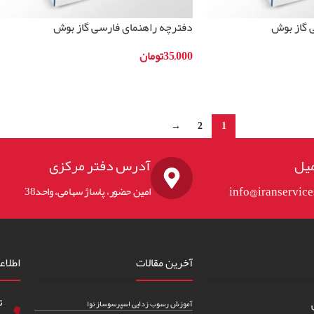
 گاز بوش
دفترچه راهنمای فارسی گاز بوش
مدلHSG736257I
35,000
تومان
افزودن به سبد خرید
→
2
1
یل
آدرس دفتر مرکزی
info@iranservic
امین حضور، پاساژ سهامی، واحد38
آخرین مقالات
اطلاع
ت
آموزش رسوب زدایی اسپرسوساز نوا