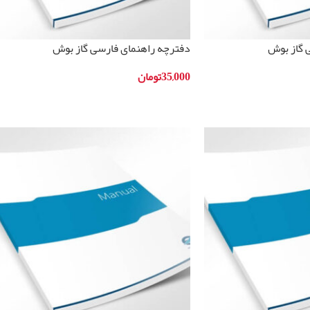
 گاز بوش
دفترچه راهنمای فارسی گاز بوش
مدلHGA24W255I
35,000
تومان
افزودن به سبد خرید