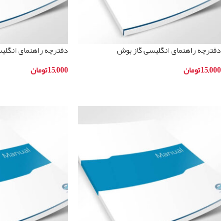
دفترچه راهنمای انگلیسی گاز بوش
دفترچه راهنمای انگلی
مدلPIE611B18E
مدلPIK975N24E
15,000
تومان
15,000
تومان
افزودن به سبد خرید
افزودن به سبد خرید