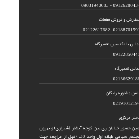
09126280434 - 090319406
فارش و فروش قطعات
02188701591 – 021226176
ماس با تکنسین تعمیرگاه
0912285044
ماس تعمیرگاه
0213662918
لفن مشاوره رایگان
0219101219
فتر مرکزی
مین حضور خیابان ری بین کوچه آبشار (شیرازی) و بهرون
مجتمع سهامی طبقه اول واحد 38. (قبل از مراجعه جهت