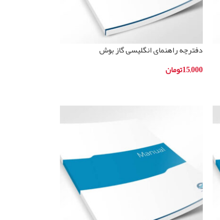
دفترچه راهنمای انگلیسی گاز بوش
مدلPOY616B10Q
15,000
تومان
افزودن به سبد خرید