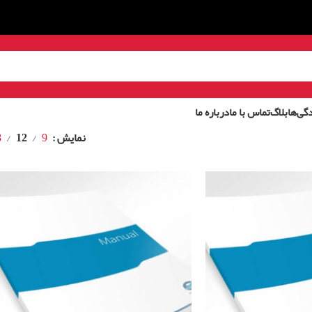
گی‌ها
بلاگ
تماس با ما
درباره ما
نمایش
9
12
8