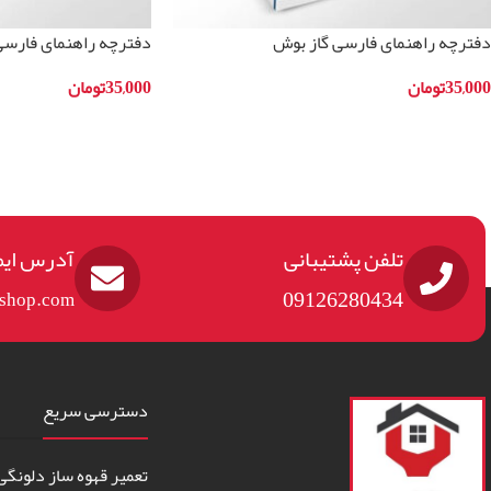
دفترچه راهنمای فارسی گاز بوش
دفترچه راهنمای فارسی
مدلHSG736227I
مدلHSG736227I
35,000
تومان
35,000
تومان
افزودن به سبد خرید
افزودن به سبد خرید
تلفن پشتیبانی
آدرس ایم
09126280434
eshop.com
دسترسی سریع
تعمیر قهوه ساز دلونگی