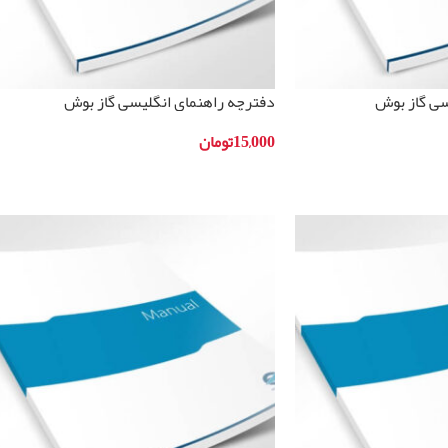
سی گاز بوش
دفترچه راهنمای انگلیسی گاز بوش
مدلPKF375V14E
15,000
تومان
افزودن به سبد خرید