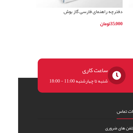
دفترچه راهنمای فارسی گاز بوش
مدلHSG736257I
35,000
تومان
افزودن به سبد خرید
ساعت کاری
شنبه تا چهارشنبه 11:00 - 18:00
ات تماس
لفن های ضروری