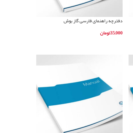
دفترچه راهنمای فارسی گاز بوش
مدلHGD74W355I
35,000
تومان
افزودن به سبد خرید