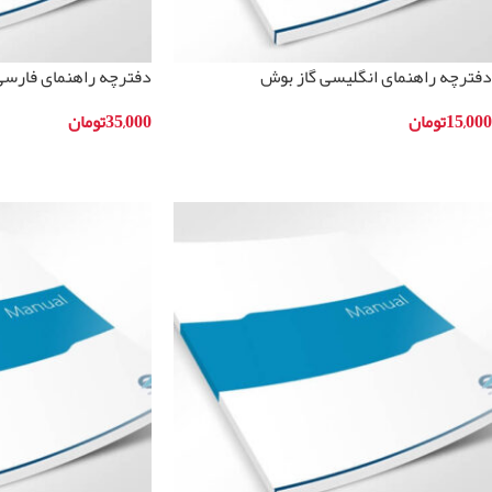
دفترچه راهنمای انگلیسی گاز بوش
دفترچه راهنمای فارسی
مدلPRY626B70
مدلHGA233120I
15,000
تومان
35,000
تومان
افزودن به سبد خرید
افزودن به سبد خرید