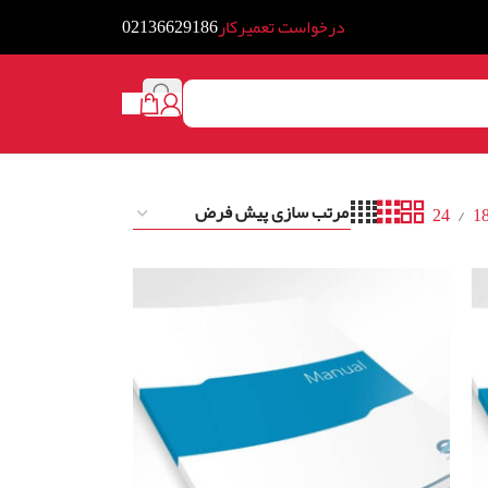
درخواست تعمیرکار
02136629186
24
1