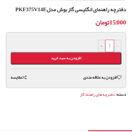
دفترچه راهنمای انگلیسی گاز بوش مدلPKF375V14E
15,000
تومان
+
-
افزودن به سبد خرید
افزودن به علاقه مندی
مقايسه
دسته:
دفترچه های راهنما
,
گاز