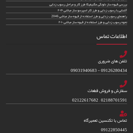
بررسی قهوه ساز دلونگی مگنیفیکا طرز کار و مراحل رسوب زدایی
آشنایی با رسوب زدایی و طرز کار اسپرسو ساز مباشی ۲۰۱۶
راهنمای رسوب زدایی و طرز استفاده از قهوه ساز مباشی 2046
نحوه رسوب زدایی و طرز استفاده از قهوه ساز مباشی ۲۰۱۰
اطلاعات تماس
تلفن های ضروری
09126280434 - 09031940683
سفارش و فروش قطعات
02188701591 – 02122617682
تماس با تکنسین تعمیرگاه
09122850445