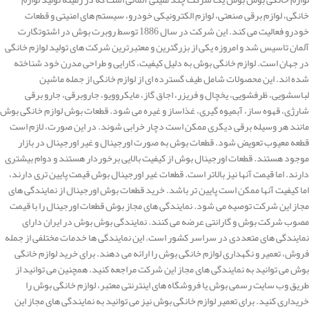
خانگی، لوازم برقی صنعتی، لوازم الکترونیکی خودرو، سیستم های امنیتی و قطعات
خودرو فعالیت می کند. این شرکت در سال 1886 توسط روبرت بوش در اشتوتگارت
آلمان تاسیس شد و امروزه یکی از بزرگترین و معتبرترین شرکت های تولید لوازم خانگی
در جهان است. لوازم خانگی بوش به دلیل کیفیت، کارایی و طراحی مدرن خود شناخته
شده اند. این محصولات شامل طیف گسترده ای از لوازم خانگی از جمله ماشین
لباسشویی، ظرفشویی، یخچال و فریزر، اجاق گاز، مایکروویو، جاروبرقی، جارو برقی
شارژی، قهوه ساز، آبمیوه گیری، غذاساز و غیره می شود. قطعات بوش لوازم خانگی بوش
مانند هر وسیله برقی دیگری ممکن است دچار خرابی شوند. در این صورت، لازم است
قطعه معیوب تعویض شود. قطعات بوش به صورت اورجینال و غیر اورجینال در بازار
موجود هستند. قطعات اورجینال بوش از کیفیت بالایی برخوردار هستند و دوام بیشتری
دارند. اما قیمت آنها نیز بالاتر است. قطعات غیر اورجینال بوش قیمت پایین تری دارند،
اما کیفیت آنها ممکن است پایین تر باشد. خرید قطعات بوش اورجینال از نمایندگی های
مجاز این شرکت توصیه می شود. نمایندگی های مجاز بوش قطعات اورجینال را با قیمت
مصوب شرکت بوش و گارانتی عرضه می کنند. نمایندگی بوش بوش در ایران دارای
نمایندگی های متعددی در سراسر کشور است. این نمایندگی ها خدمات مختلفی از جمله
فروش، تعمیر و نگهداری لوازم خانگی بوش را ارائه می دهند. برای خرید لوازم خانگی
بوش می توانید به نمایندگی های مجاز این شرکت مراجعه کنید. همچنین می توانید از
طریق وب سایت رسمی بوش یا فروشگاه های اینترنتی معتبر، لوازم خانگی بوش را
خریداری کنید. برای تعمیر لوازم خانگی بوش نیز می توانید به نمایندگی های مجاز این