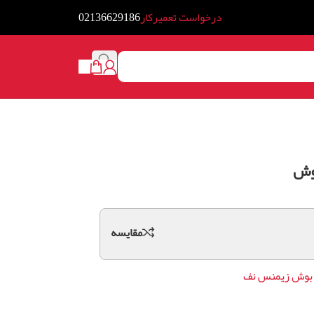
درخواست تعمیرکار
02136629186
بوش
مقايسه
 بوش زیمنس نف