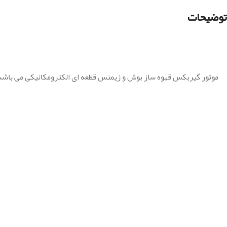
توضیحات
موتور گیربکس قهوه ساز بوش و زیمنس قطعه ای الکترومکانیکی می باشد ک