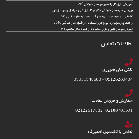
آموزش طرز کار با اسپرسو ساز دلونگی ec9
بررسی قهوه ساز دلونگی مگنیفیکا طرز کار و مراحل رسوب زدایی
آشنایی با رسوب زدایی و طرز کار اسپرسو ساز مباشی ۲۰۱۶
راهنمای رسوب زدایی و طرز استفاده از قهوه ساز مباشی 2046
نحوه رسوب زدایی و طرز استفاده از قهوه ساز مباشی ۲۰۱۰
اطلاعات تماس
تلفن های ضروری
09126280434 - 09031940683
سفارش و فروش قطعات
02188701591 – 02122617682
تماس با تکنسین تعمیرگاه