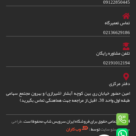
09122850445
تماس تعمیرگاه
02136629186
تلفن مشاوره رایگان
02191012194
دفتر مرکزی
امین حضور خیابان ری بین کوچه آبشار (شیرازی) و بهرون مجتمع سهامی
طبقه اول واحد 38. (قبل از مراجعه جهت هماهنگی تماس بگیرید)
2024
© – تمامی حقوق برای فروشگاه ایران سرویس شاپ محفوظ است.
طراحی
سایت
و
سئو سایت
توسط :
وب کاران