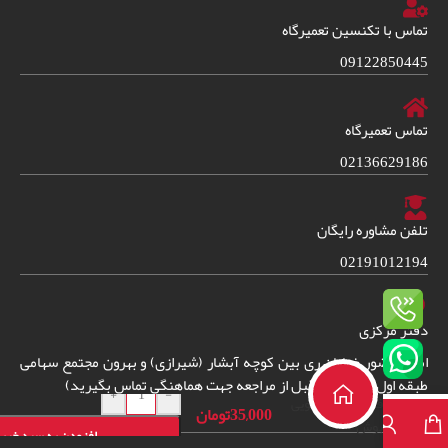
تماس با تکنسین تعمیرگاه
09122850445
تماس تعمیرگاه
02136629186
تلفن مشاوره رایگان
02191012194
دفتر مرکزی
امین حضور خیابان ری بین کوچه آبشار (شیرازی) و بهرون مجتمع سهامی
دفترچه راهنمای
طبقه اول واحد 38. (قبل از مراجعه جهت هماهنگی تماس بگیرید)
+
-
فارسی لباسشویی
35,000
تومان
بوش
افزودن به سبد خری