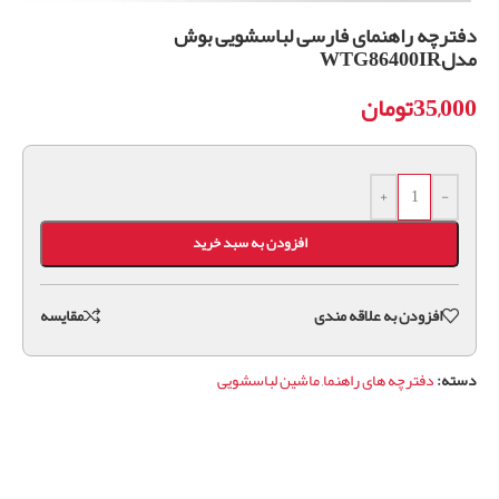
دفترچه راهنمای فارسی لباسشویی بوش
مدلWTG86400IR
35,000
تومان
+
-
افزودن به سبد خرید
افزودن به علاقه مندی
مقايسه
دسته:
دفترچه های راهنما
,
ماشین لباسشویی