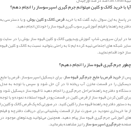
تهیه calc clean صد در صد اورجینال
آیا با خرید کالک و کلین میتوانم جرم گیری اسپرسوساز را انجام دهم؟
ر پاسخ به این سوال باید گفت که با خرید
قرص کالک و کلین بوش
، و با دسترسی به
دفترچه راهنما یا فیلم آموزشی رسوب گیری قهوه ساز را خودتان انجام دهید.
ما در ایران سرویس شاپ آموزش وبدیویی کالک و کلین قهوه ساز بوش را در سایت و
سایر شبکه های اجتماعی تهیه کرده ایم تا به راحتی بتوانید نسبت به کالک و کلین قهوه
ساز خود اقدام نمایید.
چطور جرم گیری قهوه ساز را انجام دهیم؟
س از
خرید قرص یا مایع جرم گیر قهوه ساز
، برای دیسکیل اسپرسوساز، قرص یا مایع
دیسکیل را در قسمت مخزن آب ریخته تا در آن حل شود و سپس با توجه به مدل
دستگاه و دفترچه راهنما مراحل جرم گیری را انجام دهید تا قهوه ساز دیسکیل شود و
برای کلین کردن قهوه ساز از قرص کلین در قسمت پودر قهوه استفاده نموده و با توجه
به دستور دفترچه راهنما قهوه ساز را کلین کنید. در صورتی که پک قرص کالک و کلین را
از ما خریداری نمودید در صورت نیاز از قسمت پشتیبانی برای دریافت دفترچه و فیلم
های آموزشی جرم گیری قهوه ساز پیام دهید. همچنین می‌توانید ویدئو‌های موجود در
صفحه
جرم گیری اسپرسو ساز
را نیز مشاهده بفرمائید.