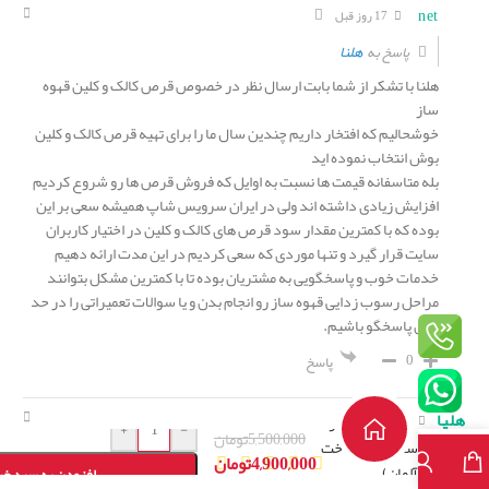
net
17 روز قبل
هلنا
پاسخ به
هلنا با تشکر از شما بابت ارسال نظر در خصوص قرص کالک و کلین قهوه
ساز
خوشحالیم که افتخار داریم چندین سال ما را برای تهیه قرص کالک و کلین
بوش انتخاب نموده اید
بله متاسفانه قیمت ها نسبت به اوایل که فروش قرص ها رو شروع کردیم
افزایش زیادی داشته اند ولی در ایران سرویس شاپ همیشه سعی بر این
بوده که با کمترین مقدار سود قرص های کالک و کلین در اختیار کاربران
سایت قرار گیرد و تنها موردی که سعی کردیم در این مدت ارائه دهیم
خدمات خوب و پاسخگویی به مشتریان بوده تا با کمترین مشکل بتوانند
مراحل رسوب زدایی قهوه ساز رو انجام بدن و یا سوالات تعمیراتی را در حد
توان پاسخگو باشیم.
0
پاسخ
پک اصلی قرص
هلیا
کالک و کلین قهوه
6 ماه قبل
+
-
5,500,000
تومان
ساز بوش(ساخت
4,900,000
تومان
امتیاز :
آلمان)
افزودن به سبد خر