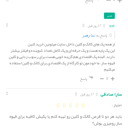
مدیر
net
17 روز قبل
ندا رهبر
پاسخ به
از همه پک های کالک و کلین داخل سایت میتونین خرید کنین
این پک پایه هست و پک حرفه ای و پک کامل تعداد شوینده و فیلتر بیشتر
دارند. البته پک اقتصادی هم گزینه خوبی هست برای رسوب زدایی و کلین
فهوه ساز. ما خودمون تو کارگاه از پک اقتصادی برای کالک و کلین استفاده
میکنیم
0
پاسخ
سارا صادقی
17 روز قبل
امتیاز :
باید هر دو تا قرص کالک و کلین رو تهیه کنم یا یکیش کافیه برای قهوه
ساز رومیزی بوش؟