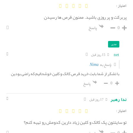
امتیاز :
پربرکت و پر روزی باشید. ممنون قرص ها رسیدن
0
پاسخ
مدیر
net
15 روز قبل
Nima
پاسخ به
با تشکر از شما بابت خرید قرص کالک و کلین خوشحالیم که راضی بودین
0
پاسخ
ندا رهبر
17 روز قبل
امتیاز :
تو سایتتون پک کالک و کلین زیاد دارین کدومش رو تهیه کنم؟
0
پاسخ