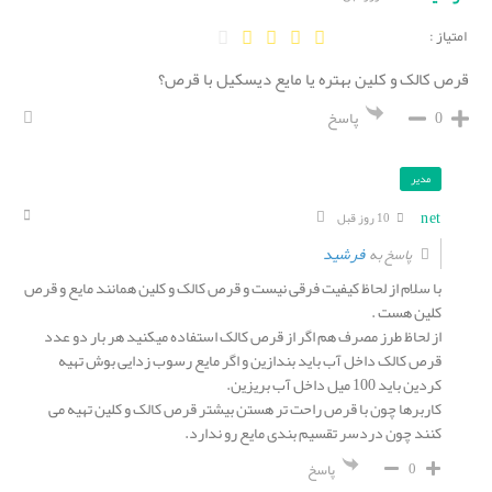
امتیاز :
قرص کالک و کلین بهتره یا مایع دیسکیل با قرص؟
0
پاسخ
مدیر
net
10 روز قبل
فرشید
پاسخ به
با سلام از لحاظ کیفیت فرقی نیست و قرص کالک و کلین همانند مایع و قرص
کلین هست .
از لحاظ طرز مصرف هم اگر از قرص کالک استفاده میکنید هر بار دو عدد
قرص کالک داخل آب باید بندازین و اگر مایع رسوب زدایی بوش تهیه
کردین باید 100 میل داخل آب بریزین.
کاربرها چون با قرص راحت تر هستن بیشتر قرص کالک و کلین تهیه می
کنند چون دردسر تقسیم بندی مایع رو ندارد.
0
پاسخ