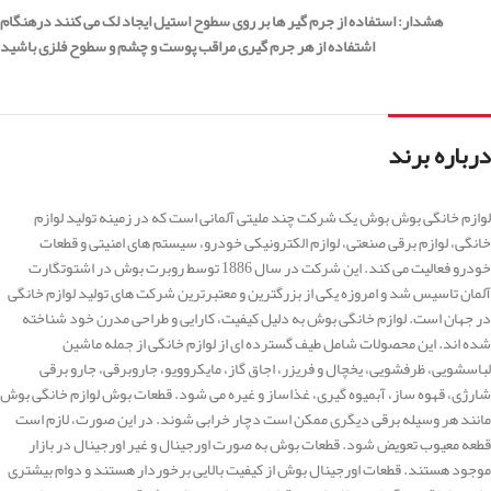
هشدار: استفاده از جرم گیر ها بر روی سطوح استیل ایجاد لک می کنند درهنگام
اشتفاده از هر جرم گیری مراقب پوست و چشم و سطوح فلزی باشید
درباره برند
لوازم خانگی بوش بوش یک شرکت چند ملیتی آلمانی است که در زمینه تولید لوازم
خانگی، لوازم برقی صنعتی، لوازم الکترونیکی خودرو، سیستم های امنیتی و قطعات
خودرو فعالیت می کند. این شرکت در سال 1886 توسط روبرت بوش در اشتوتگارت
آلمان تاسیس شد و امروزه یکی از بزرگترین و معتبرترین شرکت های تولید لوازم خانگی
در جهان است. لوازم خانگی بوش به دلیل کیفیت، کارایی و طراحی مدرن خود شناخته
شده اند. این محصولات شامل طیف گسترده ای از لوازم خانگی از جمله ماشین
لباسشویی، ظرفشویی، یخچال و فریزر، اجاق گاز، مایکروویو، جاروبرقی، جارو برقی
شارژی، قهوه ساز، آبمیوه گیری، غذاساز و غیره می شود. قطعات بوش لوازم خانگی بوش
مانند هر وسیله برقی دیگری ممکن است دچار خرابی شوند. در این صورت، لازم است
قطعه معیوب تعویض شود. قطعات بوش به صورت اورجینال و غیر اورجینال در بازار
موجود هستند. قطعات اورجینال بوش از کیفیت بالایی برخوردار هستند و دوام بیشتری