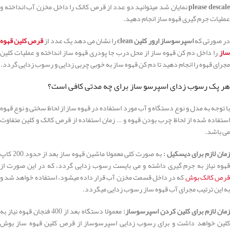
descal
please
نمایان شد میتوانید دو عدد از قرص کالک را داخل مخزن آب انداخته و
عملیات جرم گیری قهوه ساز انجام دهید.
در صورتی که
اسپرسوساز ارور کلین clean
را نشان می دهد یک عدد از
قرص کلین قهوه
ساز
را داخل دم کن قهوه ساز از محل درب جا پودری قهوه ساز انداخته و عملیات کلین
مجرای قهوه را انجام دهید تا دم کن قهوه ساز به خوبی چربی زدایی و رسوب زدایی گردد.
هر پک رسوب زدای اسپرسو ساز برای چه مدتی کافی است؟
با توجه به مدل و نوع دستگاه و آب مورد استفاده در قهوه ساز از لحاظ سختی و نوع قهوه
استفاده شده از لحاظ چرب بودن قهوه و … زمان استفاده از قرص کالک و کلین متفاوت
می باشد.
زمان لازم برای دیسکیل :
به صورت کلی معمولا ماشین قهوه ساز بعد از حدود 200 کاپ
قهوه نیاز به جرم گیری داشته و می بایست رسوب زدایی گردد، که در این صورت از
رص کالک بوش
که در داخل قسمت مخزن آب قرار داده میشود، استفاده خواهد شد و
به این ترتیب مجرای آب قهوه ساز رسوب زدایی میگردد.
مان لازم برای کلین کردن اسپرسوساز:
معمولا دستگاه بعد از 400 فنجان قهوه نیاز به
کلین خواهد داشت و برای رسوب زدایی اسپرسوساز از قرص کلین قهوه ساز بوش