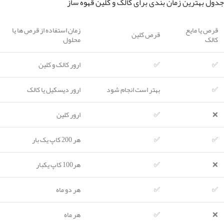
جدول بهترین زمان بندی برای کالک و کلین قهوه ساز
قرص یا مایع
زمان استفاده از قرص ها یا
قرص کلین
کالک
محلول
✅
✅
ارور کالک و کلین
✅
بهتر است انجام شود
ارور دیسکیل یا کالک
❌
✅
ارور کلین
✅
✅
هر 200 کاپ یک بار
❌
✅
هر100 کاپ یکبار
✅
✅
هر دو ماه
❌
✅
هر ماه