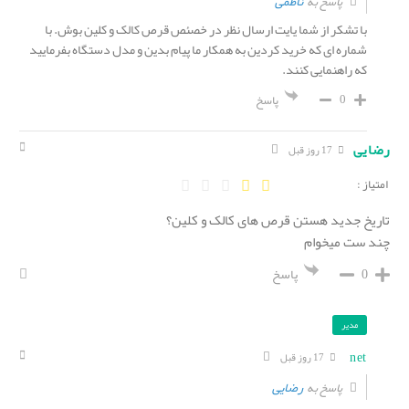
ناظمی
پاسخ به
با تشکر از شما یایت ارسال نظر در خصئص قرص کالک و کلین بوش. با
شماره ای که خرید کردین به همکار ما پیام بدین و مدل دستگاه بفرمایید
که راهنمایی کنند.
0
پاسخ
رضایی
17 روز قبل
امتیاز :
تاریخ جدید هستن قرص های کالک و کلین؟
چند ست میخوام
0
پاسخ
مدیر
net
17 روز قبل
رضایی
پاسخ به