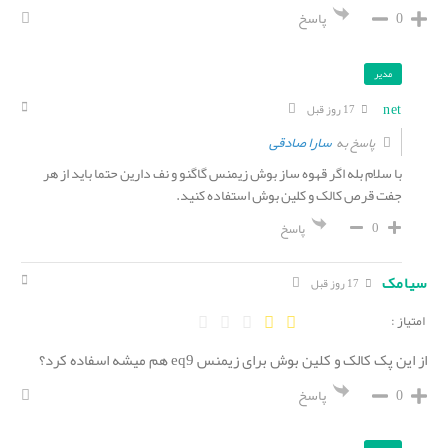
0
پاسخ
مدیر
net
17 روز قبل
سارا صادقی
پاسخ به
با سلام بله اگر قهوه ساز بوش زیمنس گاگنو و نف دارین حتما باید از هر
جفت قرص کالک و کلین بوش استفاده کنید.
0
پاسخ
سیامک
17 روز قبل
امتیاز :
از این پک کالک و کلین بوش برای زیمنس eq9 هم میشه اسفاده کرد؟
0
پاسخ