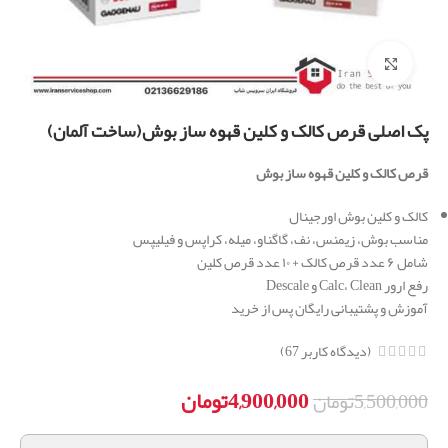
برای بزرگنمایی کلیک کنید
پک اصلی قرص کالک و کلین قهوه ساز بوش(ساخت آلمان)
قرص کالک و کلین قهوه ساز بوش
کالک و کلین بوش اورجینال
مناسب بوش، زیمنس، نف، گاگناو، میله، کراپس و فیلیپس
شامل ۶ عدد قرص کالک + ۱۰ عدد قرص کلین
رفع ارور Calc، Clean و Descale
آموزش و پشتیبانی رایگان پس از خرید
(دیدگاه کاربر
67
)
4,900,000
تومان
5,500,000
تومان