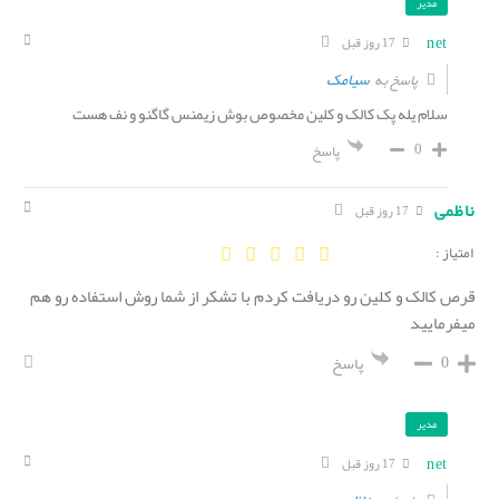
مدیر
net
17 روز قبل
سیامک
پاسخ به
سلام یله پک کالک و کلین مخصوص بوش زیمنس گاگنو و نف هست
0
پاسخ
ناظمی
17 روز قبل
امتیاز :
قرص کالک و کلین رو دریافت کردم با تشکر از شما روش استفاده رو هم
میفرمایید
0
پاسخ
مدیر
net
17 روز قبل