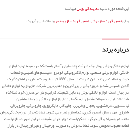
این قطعه مورد تائید
نمایندگی بوش
میباشد.
برای
تعمیر قهوه ساز بوش
،
تعمیر قهوه ساز زیمنس
با ما تماس بگیرید.
درباره برند
لوازم خانگی بوش بوش یک شرکت چند ملیتی آلمانی است که در زمینه تولید لوازم
خانگی، لوازم برقی صنعتی، لوازم الکترونیکی خودرو، سیستم های امنیتی و قطعات
خودرو فعالیت می کند. این شرکت در سال 1886 توسط روبرت بوش در اشتوتگارت
آلمان تاسیس شد و امروزه یکی از بزرگترین و معتبرترین شرکت های تولید لوازم خانگی
در جهان است. لوازم خانگی بوش به دلیل کیفیت، کارایی و طراحی مدرن خود شناخته
شده اند. این محصولات شامل طیف گسترده ای از لوازم خانگی از جمله ماشین
لباسشویی، ظرفشویی، یخچال و فریزر، اجاق گاز، مایکروویو، جاروبرقی، جارو برقی
شارژی، قهوه ساز، آبمیوه گیری، غذاساز و غیره می شود. قطعات بوش لوازم خانگی بوش
مانند هر وسیله برقی دیگری ممکن است دچار خرابی شوند. در این صورت، لازم است
قطعه معیوب تعویض شود. قطعات بوش به صورت اورجینال و غیر اورجینال در بازار