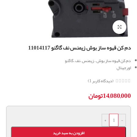
برای بزرگنمایی کلیک کنید
دم کن قهوه ساز بوش زیمنس نف گاگنو 11014117
دم کن قهوه ساز بوش ، زیمنس ،نف ،گاگنو
اورجینال
(دیدگاه کاربر
1
)
14,080,000
تومان
+
-
افزودن به سبد خرید