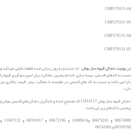
CMP270111/04
CMP270111/05
CMP270131/04
CMP270131/05
ین
یونیت دم کن قهوه ساز بوش
، کد جدید و به روز رسانی شده قطعات قبلی میباشد و
نسبت به کدهای قدیمی، بهینه سازی شده و بهترین عملکرد برای اسپرسو گیری قهوه را
دارا می باشد و نسبت به کد های قدیمی در مقایسه با عملکرد بهتر، قیمت بالاتری نیز
دارد.
دم کن قهوه ساز بوش 11014117 کد تصحیح شده و جایگزین دم کن های قدیمی بوش و
زیمنس با کدهای زیر می باشد:
00674980 و 00679241 و11009614 و 00672196 و 00701817 و 11007132 و
00709700 و 00741901