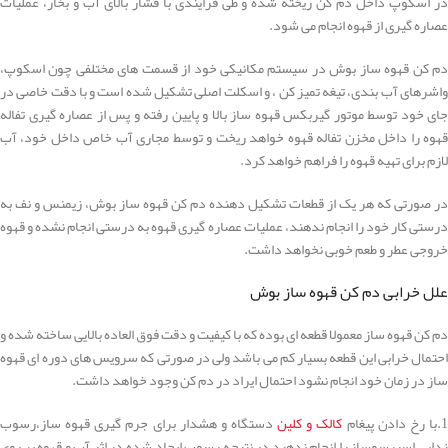
در اسکوپ داخل دم کن ریخته شده و طی فرایندی با فشار بالای آب و بخار، عملیات
عصاره گیری از قهوه انجام می شود.
دم کن قهوه ساز بوش در سیستم مکانیکی خود از قسمت های مختلفی چون اسکوپ،
واشرهای آب بندی، تیغه تمیز کن ، و اسکلت اصلی تشکیل شده است و با دقت خاصی در
جای خود توسط موتور گیربکس قهوه ساز بالا و پایین رفته و پس از عصاره گیری تفاله
قهوه را داخل مخزن تفاله قهوه خواهد ریخت و توسط مجاری آب خاص داخل خود، آب
لازم برای تهیه قهوه را فراهم خواهد کرد.
در صورتی که هر یک از قطعات تشکیل دهنده دم کن قهوه ساز بوش، زیمنس و نف به
درستی کار خود را انجام ندهند، عملیات عصاره گیری قهوه به درستی انجام نشده و قهوه
خروجی عطر و طعم خوبی نخواهد داشت.
علل خرابی دم کن قهوه ساز بوش
دم کن قهوه ساز معمولا قطعه ای بوده که با کیفیت و دقت فوق العاده بالایی ساخته شده و
احتمال خرابی این قطعه بسیار کم می باشد ولی در صورتی که سرویس های دوره ای قهوه
ساز در زمان خود انجام نشود احتمال ایراد در دم کن وجود خواهد داشت.
.با رخ دادن پیغام
کالک و کلین
دستگاه و هشدار برای جرم گیری قهوه ساز،رسوب
زدایی اسپرسوساز را انجام ندهید در نتیجه رسوب ایجاد شده در اثر آب و قهوه بر روی