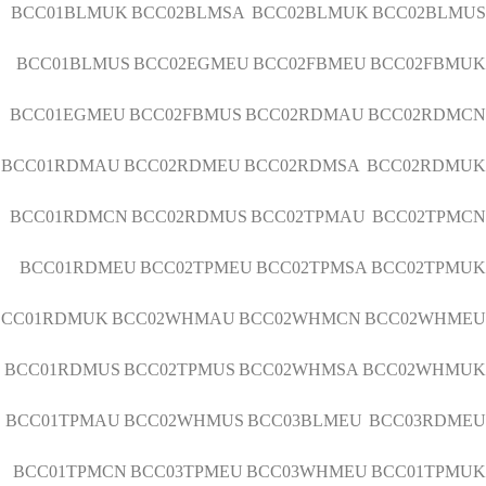
BCC01BLMUK BCC02BLMSA BCC02BLMUK BCC02BLMUS
BCC01BLMUS BCC02EGMEU BCC02FBMEU BCC02FBMUK
BCC01EGMEU BCC02FBMUS BCC02RDMAU BCC02RDMCN
BCC01RDMAU BCC02RDMEU BCC02RDMSA BCC02RDMUK
BCC01RDMCN BCC02RDMUS BCC02TPMAU BCC02TPMCN
BCC01RDMEU BCC02TPMEU BCC02TPMSA BCC02TPMUK
BCC01RDMUK BCC02WHMAU BCC02WHMCN BCC02WHMEU
BCC01RDMUS BCC02TPMUS BCC02WHMSA BCC02WHMUK
BCC01TPMAU BCC02WHMUS BCC03BLMEU BCC03RDMEU
BCC01TPMCN BCC03TPMEU BCC03WHMEU BCC01TPMUK