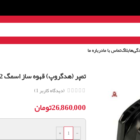
گی‌ها
بلاگ
تماس با ما
درباره ما
تمپر (هدگروپ) قهوه ساز اسمگ BCC02
(دیدگاه کاربر
1
)
26,860,000
تومان
+
-