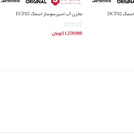
گ DCF02
مخزن آب اسپرسوساز اسمگ ECF02
11,250,000
تومان
افزودن به سبد خرید