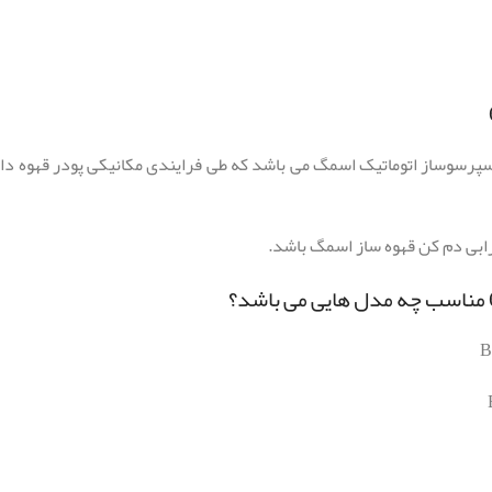
مان BRWING UNIT یکی از قطعات اصلی اسپرسوساز اتوماتیک اسمگ می باشد که طی فرایندی مکانیک
رابی دم کن قهوه ساز اسمگ باشد.
B