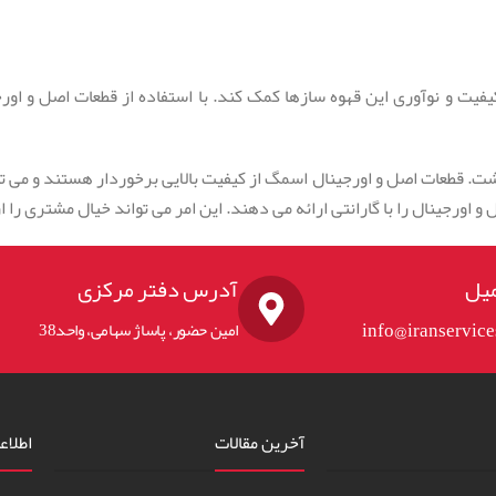
فیت و نوآوری این قهوه سازها کمک کند.
با استفاده از قطعات اصل و اور
شت.
قطعات اصل و اورجینال اسمگ از کیفیت بالایی برخوردار هستند و می توا
 اورجینال را با گارانتی ارائه می دهند.
این امر می تواند خیال مشتری را 
یل
آدرس دفتر مرکزی
info@iranservic
امین حضور، پاساژ سهامی، واحد38
آخرین مقالات
اطلاع