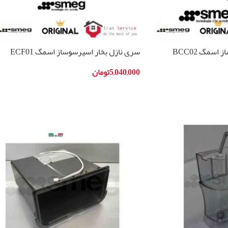
اسمگ BCC02
سری نازل بخار اسپرسوساز اسمگ ECF01
5,040,000
تومان
افزودن به سبد خرید