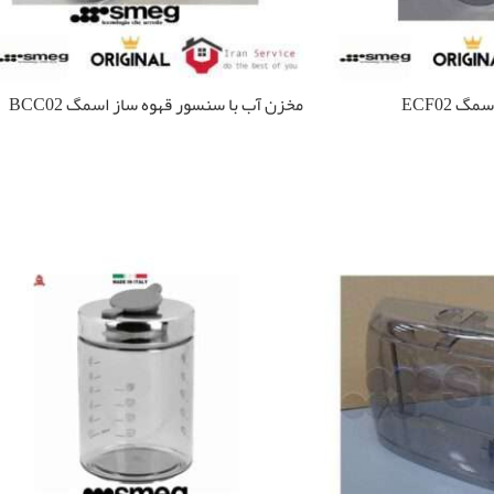
 ECF02
مخزن آب با سنسور قهوه ساز اسمگ BCC02
اطلاعات بیشتر