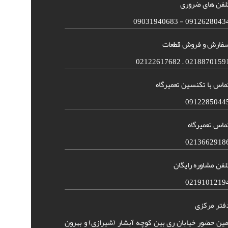
لفن های ضروری
09126280434 - 090319406
فارش و فروش قطعات
02188701591 – 021226176
ماس با تکنسین تعمیرگاه
0912285044
ماس تعمیرگاه
0213662918
لفن مشاوره رایگان
0219101219
فتر مرکزی
مین حضور خیابان ری بین کوچه آبشار (شیرازی) و بهرون