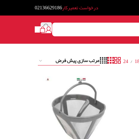
درخواست تعمیرکار
02136629186
24
1