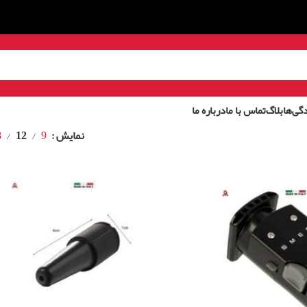
گی‌ها
بلاگ
تماس با ما
درباره ما
نمایش
9
12
8