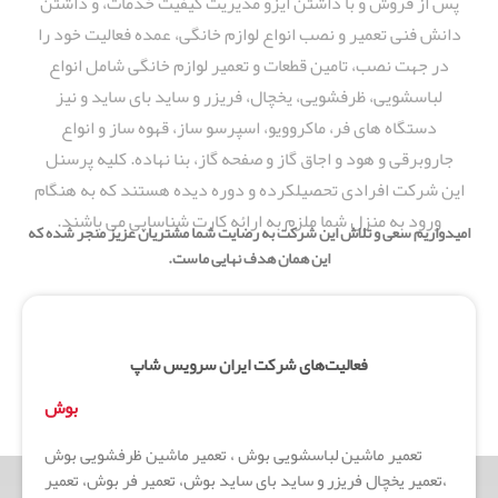
پس از فروش و با داشتن ایزو مدیریت کیفیت خدمات، و داشتن
دانش فنی تعمیر و نصب انواع لوازم خانگی، عمده فعالیت خود را
در جهت نصب، تامین قطعات و تعمیر لوازم خانگی شامل انواع
لباسشویی، ظرفشویی، یخچال، فریزر و ساید بای ساید و نیز
دستگاه های فر، ماکروویو، اسپرسو ساز، قهوه ساز و انواع
جاروبرقی و هود و اجاق گاز و صفحه گاز، بنا نهاده. کلیه پرسنل
این شرکت افرادی تحصیلکرده و دوره دیده هستند که به هنگام
ورود به منزل شما ملزم به ارائه کارت شناسایی می باشند.
اميدواريم سعی و تلاش این شرکت به رضایت شما مشتریان عزیز منجر شده که
این همان هدف نهایی ماست.
فعالیت‌های شرکت ایران سرویس شاپ
بوش
تعمیر ماشین لباسشویی بوش ، تعمیر ماشین ظرفشویی بوش
،تعمیر یخچال فریزر و ساید بای ساید بوش، تعمیر فر بوش، تعمیر