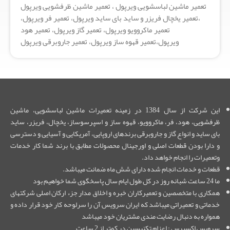
تعمیر ماشین لباسشویی ویرپول ، تعمیر ماشین ظرفشویی ویرپول
،تعمیر یخچال فریزر و ساید بای ساید ویرپول، تعمیر فر ویرپول،
تعمیر ماکروویو ویرپول، تعمیر گاز ویرپول، تعمیر هود
ویرپول،تعمیر قهوه ساز ویرپول، تعمیر جاروبرقی ویرپول
این شرکت از سال 1384 در زمینه تعمیرات ماشین لباسشویی، ماشین
ظرفشویی، هود، فر، ماکروویو، قهوه ساز و اسپرسوساز، یخچال، فریزر، ساید
بای ساید و انواع گاز و جاروبرقی برندهای اروپایی، آمریکایی و آسیایی و دسترسی
و دارا بودن قطعات اصلی و اورجینال محصولات مطابق با برند شما کار خدمات
وتعمیرات را انجام خواهد داد.
قطعات و خدمات انجام شده دارای شش ماه ضمانت میباشد.
ما 24 ساعت شبانه روز در کل طول ایام سال پاسخگوی شما خواهیم بود
همکاری با متخصصین و تعمیرکاران خبره و اخلاق مدار جزء ارکان اصلی شرکتهای
خدماتی و تعمیراتی میباشد که ایران سرویس آن را سرلوحه کار خود قرار داده و
همواره به دنبال رضایت مندی مشتریان خود میباشد
سرویس اکسپرس : اعزام تکنیسین در کمتر از 2 ساعت