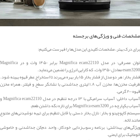
مشخصات فنی و ویژگی‌های برجسته
برای درک بهتر، مشخصات کلیدی این مدل‌ها را فهرست می‌کنیم:
توان مصرفی: در مدل Magnifica ecam22110 برابر ۱۴۵۰ وات و در Magnifica
esam3200 معادل ۱۳۵۰ وات، که کارایی انرژی را تضمین می‌نماید.
فشار بخار: هر دو مدل از فشار بخار ۱۵ بار بهره می‌برند تا استخراج عطر قهوه بهینه شود.
ظرفیت مخزن‌ها: مخزن آب ۱.۸ لیتری جداشدنی با نشانگر سطح و فیلتر، همراه مخزن
قهوه ۲۰۰ گرمی.
آسیاب داخلی: آسیاب سرامیکی با ۱۳ درجه تنظیم در مدل Magnifica ecam22110 و
آسیاب یکپارچه در Magnifica esam3200 برای تازه نگه داشتن طعم.
سیستم کاپوچینو و بخار: نازل بخار دستی یا قابل تنظیم برای تهیه نوشیدنی‌های متنوع
مانند لاته.
ویژگی‌های بهداشتی: برنامه رسوب‌زدایی خودکار، واحد دم‌کن جداشدنی و خاموشی
اتوماتیک برای ایمنی.