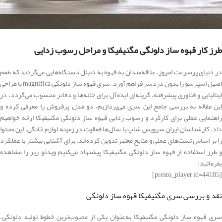
طرز کار قهوه ساز دلونگی مگنیفیکا و مراحل رسوب زدایی
در دنیای پرسرعت امروز، علاقه‌مندان به قهوه به دنبال دستگاه‌هایی می‌گردند که طعم
اصیل اسپرسو را بدون دردسر فراهم آورد. سری قهوه ساز دلونگی magnifica با طراحی
ایتالیایی و فناوری پیشرفته، گزینه‌ای ایده‌آل برای خانه‌ها و دفاتر محسوب می‌گردد. در
این مقاله به بررسی جامع این سری می‌پردازیم، دو مدل پرفروش را معرفی کرده و
راهنمایی عملی برای کارکرد و رسوب زدایی قهوه ساز دلونگی مگنیفیکا ارائه خواهیم
داد. کارشناسان ایران سرویس شاپ با سال‌ها فعالیت در زمینه لوازم خانگی، این محتوا
را بر اساس تست‌های عملی و منابع معتبر تدوین کرده‌اند. برای آشنایی بیشتر با عملکرد
و طرز استفاده از قهوه ساز دلونگی مگنیفیکا پیشنهاد می‌کنیم ویدئو زیر را مشاهده
بفرمائید:
[presto_player id=44185]
نقد و بررسی سری مگنیفیکا قهوه ساز دلونگی
سری قهوه ساز دلونگی مگنیفیکا به‌عنوان یکی از محبوب‌ترین خطوط تولید دلونگی،