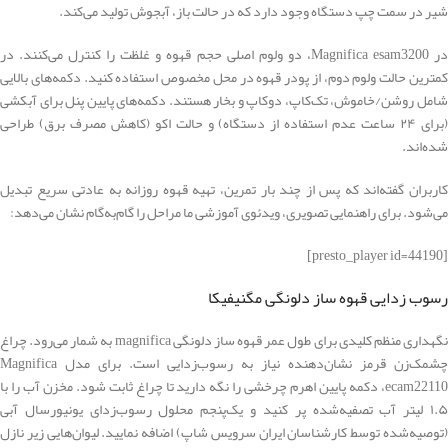
شیر در سمت چپ دستگاه وجود دارد که در حالت باز، آبجوش تولید می‌کند.
در Magnifica esam3200، دو ولوم اصلی حجم قهوه و غلظت را کنترل می‌کنند. در
کمترین حالت ولوم دوم، از پودر قهوه در محل مخصوص استفاده کنید. دکمه‌های بالایی
شامل روشن/خاموش، تک‌کاپ، دوکاپ و بخار هستند. دکمه‌های پایین پنل برای آبکشی
(برای ۲۴ ساعت عدم استفاده از دستگاه) و حالت اکو (کاهش مصرف برق) طراحی
شده‌اند.
کاربران گفته‌اند که پس از چند بار تمرین، تهیه قهوه روزانه به عادتی سریع تبدیل
می‌شود. برای راهنمایی تصویری، ویدئوی آموزشی ما مراحل را گام‌به‌گام نشان می‌دهد:
[presto_player id=44190]
رسوب زدایی قهوه ساز دلونگی مگنیفیکا
نگهداری منظم کلیدی برای طول عمر قهوه ساز دلونگی magnifica به شمار می‌رود. چراغ
چشمک‌زن قرمز نشان‌دهنده نیاز به رسوب‌زدایی است. برای مدل Magnifica
ecam22110، دکمه پایین اهرم چرخشی را نگه دارید تا چراغ ثابت شود. مخزن آب را با
۱.۵ لیتر آب تصفیه‌شده پر کنید و یک‌پنجم محلول رسوب‌زدای یونیورسال آبی
(توصیه‌شده توسط کارشناسان ایران سرویس شاپ) اضافه نمایید. لیوان‌هایی زیر نازل