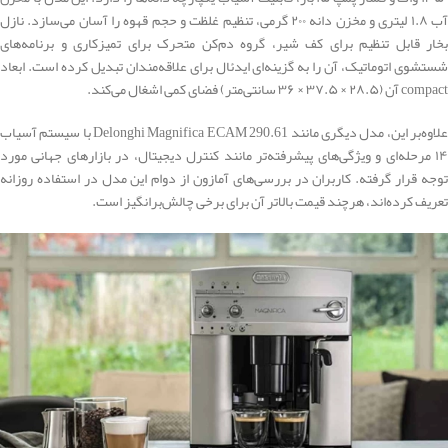
آب ۱.۸ لیتری و مخزن دانه ۲۰۰ گرمی، تنظیم غلظت و حجم قهوه را آسان می‌سازد. نازل
بخار قابل تنظیم برای کف شیر، گروه دم‌کن متحرک برای تمیزکاری و برنامه‌های
شستشوی اتوماتیک، آن را به گزینه‌ای ایدئال برای علاقه‌مندان تبدیل کرده است. ابعاد
compact آن (۲۸.۵ × ۳۷.۵ × ۳۶ سانتی‌متر) فضای کمی اشغال می‌کند.
علاوه‌بر این، مدل دیگری مانند Delonghi Magnifica ECAM 290.61 با سیستم آسیاب
۱۴ مرحله‌ای و ویژگی‌های پیشرفته‌تر مانند کنترل دیجیتال، در بازارهای جهانی مورد
توجه قرار گرفته. کاربران در بررسی‌های آمازون از دوام این مدل در استفاده روزانه
تعریف کرده‌اند، هرچند قیمت بالاتر آن برای برخی چالش‌برانگیز است.