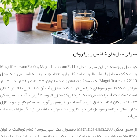
معرفی مدل‌های شاخص و پرفروش
دو مدل برجسته در این سری، مدل Magnifica ecam22110 و Magnifica esam3200
هستند که به دلیل فروش بالا و رضایت کاربران، انتخاب‌های برتر به شمار می‌روند. مدل
Magnifica ecam22110 یک دستگاه تمام‌اتوماتیک با توان ۱۴۵۰ وات و فشار بخار ۱۵ بار
طراحی شده تا اسپرسوهای حرفه‌ای تولید کند. مخزن آب آن ۱.۸ لیتری با فیلتر داخلی
است که کیفیت آب را حفظ می‌نماید، در حالی که مخزن قهوه ۲۰۰ گرمی با آسیاب سرامیکی
۱۳ حالته امکان تنظیم دقیق درجه آسیاب را فراهم می‌آورد. سیستم کاپوچینو با نازل
بخار دستی، برنامه رسوب‌زدایی خودکار و واحد دم‌کن جداشدنی از دیگر مزایا به حساب
می‌آید.
از سوی دیگر، Magnifica esam3200 به‌عنوان یک اسپرسوساز تمام‌اتوماتیک با توان
۱۳۵۰ وات و فشار پمپ ۱۵ بار، قابلیت آسیاب یکپارچه دانه‌ها را دارد. این مدل با مخزن