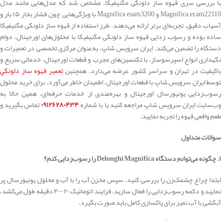
با بررسی سری قهوه ساز دلونگی مگنیفیکا، مشخص شد که مدل‌هایی مانند مدل
Magnifica ecam22110 و Magnifica esam3200 با ویژگی‌هایی چون فشار بخار ۱۵ بار و
آسیاب دقیق، تجربه‌ای برتر ارائه می‌دهند. طرز استفاده از قهوه ساز دلونگی مگنیفیکا
ساده بوده و رسوب زدایی قهوه ساز دلونگی مگنیفیکا با محلول‌های اورجینال، دوام
دستگاه را تضمین می‌کند. ایران سرویس شاپ، به‌عنوان مرکزی تخصصی در تعمیرات و
نگهداری انواع اسپرسوساز، با تکنسین‌های مجرب و قطعات اورجینال، خدماتی سریع و
باکیفیت در تهران و سراسر کشور عرضه می‌دارد. همچنین
تعمير قهوه ساز دلونگي
توسط ایران سرویس شاپ با قطعات اورجینال، اطمینان خاطر می‌آورد. برای خرید محلول
رسوب‌زدایی یونیورسال اورجینال و بهره‌مندی از خدمات حرفه‌ای، همین حالا به
وب‌سایت ایران سرویس شاپ مراجعه کنید یا با شماره
۰۹۱۲۶۲۸۰۴۳۴
تماس بگیرید و
طعم واقعی قهوه را تجربه نمایید.
سوالات متداول
۱. چگونه می‌توانم دستگاه Delonghi Magnifica را رسوب‌زدایی کنم؟
ابتدا چراغ چشمک‌زن را بررسی کنید، سپس مخزن آب را با آب و محلول یونیورسال پر
نمایید و دکمه رسوب‌زدایی را فعال سازید. فرایند اتوماتیک ۲۰-۴۰ دقیقه طول می‌کشد،
آبکشی با آب تمیز برای پاکسازی کامل باید صورت بگیرد.