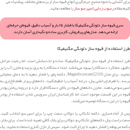
برای آشنایی با نحوه صحیح جرم گیری انواع قهوه ساز از برندهای مختلف، پیشنهاد می
کنیم مقاله
رسوب زدایی اسپرسو ساز
را مطالعه نمائید.
سری قهوه ساز دلونگی مگنیفیکا با فشار ۱۵ بار و آسیاب دقیق، قهوه‌ای حرفه‌ای
ارائه می‌دهد. مدل‌های پرفروش، کاربری ساده و نگهداری آسان دارند.
طرز استفاده از قهوه ساز دلونگی مگنیفیکا
طرز استفاده از قهوه ساز دلونگی مگنیفیکا ساده و لذت‌بخش است، اما رعایت مراحل
دقیق، عملکرد دستگاه را بهبود می‌بخشد. ابتدا دستگاه را به برق بزنید و مخزن آب را پر
نمایید. برای مدل Magnifica ecam22110، دکمه پاور را فشار دهید تا به دمای عملیاتی
برسد. با اهرم چرخشی پنل، درجه آسیاب را تنظیم کنید، دانه‌های ریزتر طعم تلخ‌تری به
اسپرسو می‌دهند. مخزن دانه‌های قهوه در بالای دستگاه قرار دارد و دریچه ریختن پودر
قهوه در این قسمت موجود است، اما کارشناسان ایران سرویس شاپ استفاده از پودر
قهوه را در این دستگاه توصیه نمی‌کنند.
پس از آماده‌سازی، دکمه تک‌کاپ یا دوکاپ سمت چپ را برای اسپرسو انتخاب کنید.
سمت راست پنل دکمه‌های تک‌کاپ و دوکاپ برای بلک کافی تعبیه شده است. برای بخار،
دکمه مربوطه را فشار دهید تا چراغ ثابت شود، سپس از نازل کناری استفاده نمایید. یک