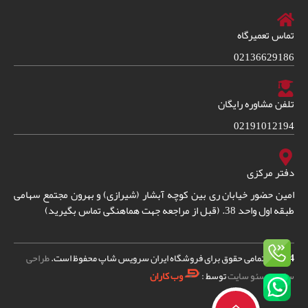
تماس تعمیرگاه
02136629186
تلفن مشاوره رایگان
02191012194
دفتر مرکزی
امین حضور خیابان ری بین کوچه آبشار (شیرازی) و بهرون مجتمع سهامی
طبقه اول واحد 38. (قبل از مراجعه جهت هماهنگی تماس بگیرید)
2024
© – تمامی حقوق برای فروشگاه ایران سرویس شاپ محفوظ است.
طراحی
سایت
و
سئو سایت
توسط :
وب کاران