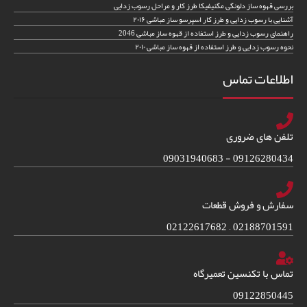
بررسی قهوه ساز دلونگی مگنیفیکا طرز کار و مراحل رسوب زدایی
آشنایی با رسوب زدایی و طرز کار اسپرسو ساز مباشی ۲۰۱۶
راهنمای رسوب زدایی و طرز استفاده از قهوه ساز مباشی 2046
نحوه رسوب زدایی و طرز استفاده از قهوه ساز مباشی ۲۰۱۰
اطلاعات تماس
تلفن های ضروری
09126280434 - 09031940683
سفارش و فروش قطعات
02188701591 – 02122617682
تماس با تکنسین تعمیرگاه
09122850445