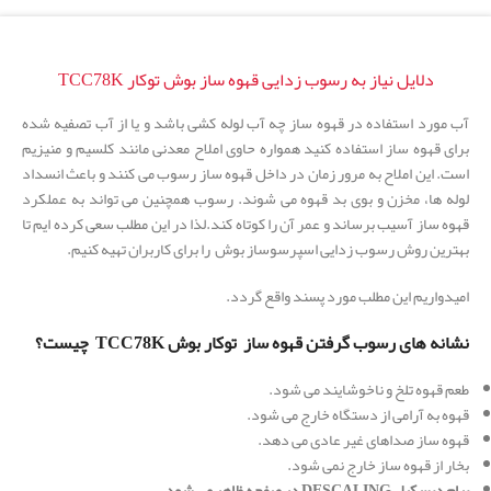
دلایل نیاز به رسوب زدایی قهوه ساز بوش توکار TCC78K
آب مورد استفاده در قهوه ساز چه آب لوله کشی باشد و یا از آب تصفیه شده
برای قهوه ساز استفاده کنید همواره حاوی املاح معدنی مانند کلسیم و منیزیم
است. این املاح به مرور زمان در داخل قهوه ساز رسوب می کنند و باعث انسداد
لوله ها، مخزن و بوی بد قهوه می شوند. رسوب همچنین می تواند به عملکرد
قهوه ساز آسیب برساند و عمر آن را کوتاه کند.لذا در این مطلب سعی کرده ایم تا
بهترین روش رسوب زدایی اسپرسوساز بوش را برای کاربران تهیه کنیم.
امیدواریم این مطلب مورد پسند واقع گردد.
نشانه های رسوب گرفتن قهوه ساز توکار بوش TCC78K چیست؟
طعم قهوه تلخ و ناخوشایند می شود.
قهوه به آرامی از دستگاه خارج می شود.
قهوه ساز صداهای غیر عادی می دهد.
بخار از قهوه ساز خارج نمی شود.
پیام دیسکیل DESCALING در صفحه ظاهر می شود.