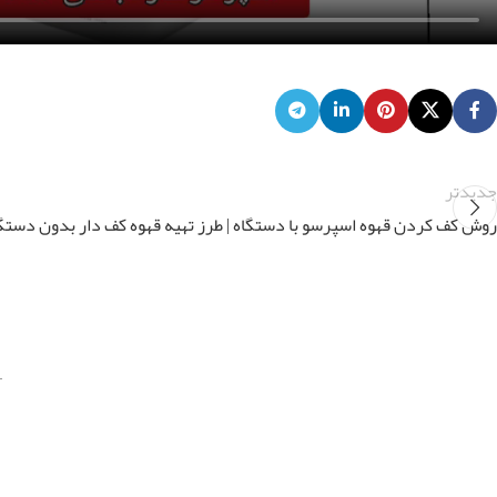
جدیدتر
روش كف كردن قهوه اسپرسو با دستگاه | طرز تهیه قهوه کف دار بدون دستگ