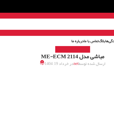
گی‌ها
بلاگ
تماس با ما
درباره ما
UNCATEGORIZED
مباشی مدل ME-ECM 2114
0
ارسال شده توسط
net
در خرداد 19, 1404