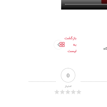
بازگشت
به
اه
لیست
0
امتیاز