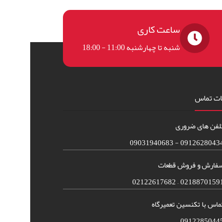
ساعت کاری
شنبه تا چهارشنبه 11:00 - 18:00
ات تماس
لفن های ضروری
09126280434 - 090319406
فارش و فروش قطعات
02188701591 – 021226176
ماس با تکنسین تعمیرگاه
0912285044