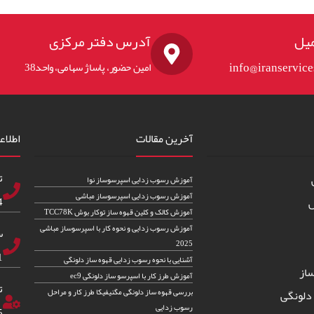
یل
آدرس دفتر مرکزی
info@iranservic
امین حضور، پاساژ سهامی، واحد38
آخرین مقالات
اطلاع
ت
آموزش رسوب زدایی اسپرسوساز نوا
آموزش رسوب زدایی اسپرسوساز مباشی
83
س
آموزش کالک و کلین قهوه ساز توکار بوش TCC78K
آموزش رسوب زدایی و نحوه کار با اسپرسوساز مباشی
س
2025
82
آشنایی با نحوه رسوب زدایی قهوه ساز دلونگی
از
آموزش طرز کار با اسپرسو ساز دلونگی ec9
ت
بررسی قهوه ساز دلونگی مگنیفیکا طرز کار و مراحل
دلونگی
رسوب زدایی
5