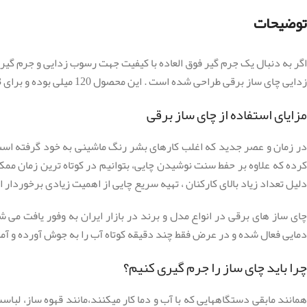
توضیحات
اگر به دنبال یک جرم گیر فوق العاده با کیفیت جهت رسوب زدایی و جرم گیر
زدایی چای ساز برقی طراحی شده است . این محصول 120 میلی بوده و برای 3 بار جرم گیری چای ساز شما مناسب میباشد.برای خرید به سبد محصول اضافه و نسبت به تسویه حساب اقدام فرمائید.
مزایای استفاده از چای ساز برقی
در زمان و عصر جدید که اغلب کارهای بشر رنگ ماشینی به خود گرفته است 
کرده که علاوه بر حفط سنت نوشیدن چایی، بتوانیم در کوتاه ترین زمان ممکن
دلیل تعداد زیاد بالای کارکنان ، تهیه سریع چایی از اهمیت زیادی برخوردار 
چای ساز های برقی در انواع مدل و برند در بازار ایران به وفور یافت می 
دمایی فعال شده و در عرض فقط چند دقیقه کوتاه آب را به جوش آورده و آم
چرا باید چای ساز را جرم گیری کنیم؟
همانند مابقی دستگاههایی که با آب و دما کار میکنند،مانند قهوه ساز، لبا