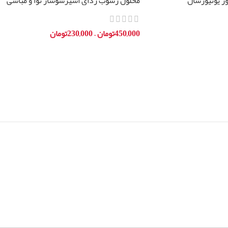
ر یونیورسال
محلول رسوب زدای اسپرسوساز نوا و مباشی
450,000
تومان
–
230,000
تومان
انتخاب گزینه ها