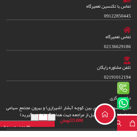
تماس با تکنسین تعمیرگاه
09122850445
تماس تعمیرگاه
02136629186
تلفن مشاوره رایگان
02191012194
دفتر مرکزی
امین حضور خیابان ری بین کوچه آبشار (شیرازی) و بهرون مجتمع سهامی
دفترچه راهنمای
+
-
طبقه اول واحد 38. (قبل از مراجعه جهت هماهنگی تماس بگیرید)
فارسی ظرفشویی
35,000
تومان
بوش
افزودن به سبد خری
مدلSMS50E02IR
2024
© – تمامی حقوق برای فروشگاه ایران سرویس شاپ محفوظ است.
طراحی