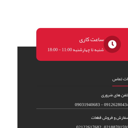
ساعت کاری
شنبه تا چهارشنبه 11:00 - 18:00
ات تماس
لفن های ضروری
09126280434 - 090319406
فارش و فروش قطعات
02188701591 – 021226176