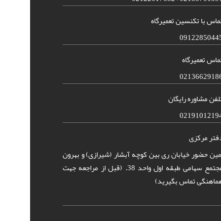
ماس با تکنسین تعمیرگاه
0912285044
ماس تعمیرگاه
0213662918
لفن مشاوره رایگان
0219101219
فتر مرکزی
مین حضور خیابان ری بین کوچه آبشار (شیرازی) و بهرون
مجتمع سهامی طبقه اول واحد 38. (قبل از مراجعه جهت
ماهنگی تماس بگیرید)