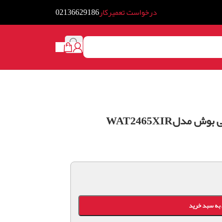
درخواست تعمیرکار
02136629186
دلWAT2465XIR
به سبد خرید