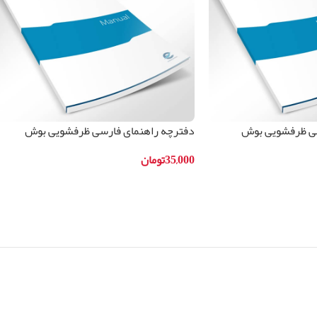
سی ظرفشویی بوش
دفترچه راهنمای فارسی ظرفشویی بوش
مدلSMS45IW01B
35,000
تومان
افزودن به سبد خرید