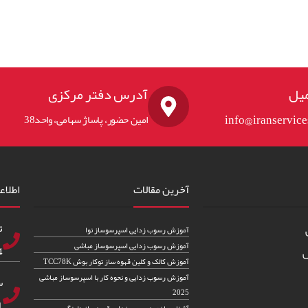
یل
آدرس دفتر مرکزی
info@iranservic
امین حضور، پاساژ سهامی، واحد38
آخرین مقالات
اطلاع
ت
آموزش رسوب زدایی اسپرسوساز نوا
آموزش رسوب زدایی اسپرسوساز مباشی
83
س
آموزش کالک و کلین قهوه ساز توکار بوش TCC78K
آموزش رسوب زدایی و نحوه کار با اسپرسوساز مباشی
س
2025
82
آشنایی با نحوه رسوب زدایی قهوه ساز دلونگی