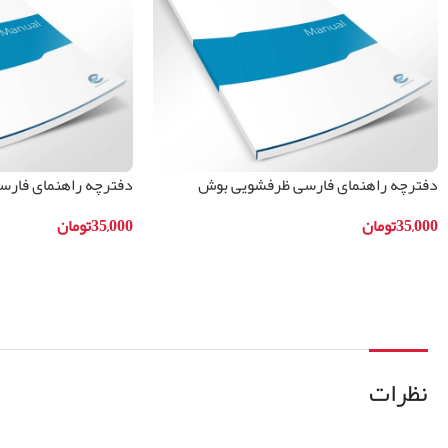
دفترچه راهنمای فارسی ظرفشویی بوش
دفترچه راهنمای فار
مدلSKS62E28IR
مدلSMS40C02IR
35,000
تومان
35,000
تومان
افزودن به سبد خرید
افزودن به سبد خرید
نظرات