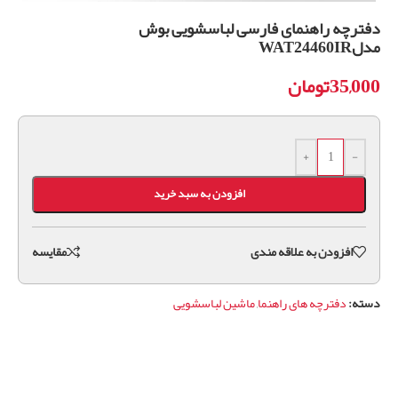
دفترچه راهنمای فارسی لباسشویی بوش
مدلWAT24460IR
35,000
تومان
+
-
افزودن به سبد خرید
افزودن به علاقه مندی
مقايسه
دسته:
دفترچه های راهنما
,
ماشین لباسشویی