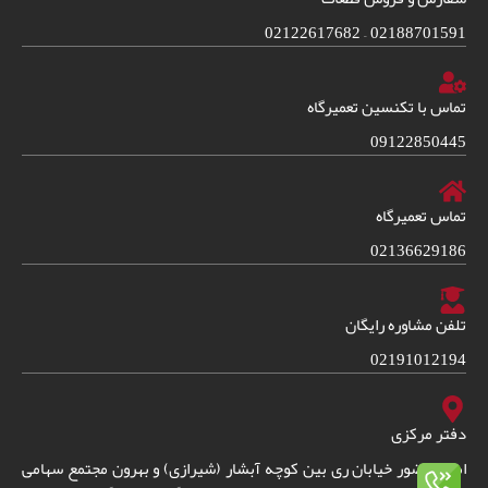
02188701591 – 02122617682
تماس با تکنسین تعمیرگاه
09122850445
تماس تعمیرگاه
02136629186
تلفن مشاوره رایگان
02191012194
دفتر مرکزی
امین حضور خیابان ری بین کوچه آبشار (شیرازی) و بهرون مجتمع سهامی