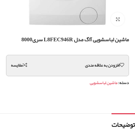
برای بزرگنمایی کلیک کنید
ماشین لباسشویی آاگ مدل L8FEC946R سری8000
افزودن به علاقه مندی
مقايسه
دسته:
ماشین لباسشویی
توضیحات