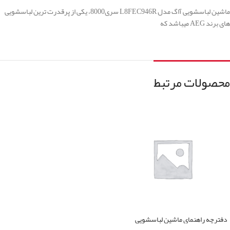
ماشین لباسشویی آاگ مدل L8FEC946R سری8000، یکی از پرقدرت ترین لباسشویی
های برند AEG میباشد که
محصولات مرتبط
دفترچه راهنمای ماشین لباسشویی