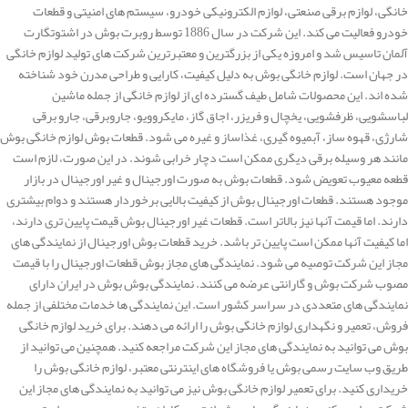
خانگی، لوازم برقی صنعتی، لوازم الکترونیکی خودرو، سیستم های امنیتی و قطعات
خودرو فعالیت می کند. این شرکت در سال 1886 توسط روبرت بوش در اشتوتگارت
آلمان تاسیس شد و امروزه یکی از بزرگترین و معتبرترین شرکت های تولید لوازم خانگی
در جهان است. لوازم خانگی بوش به دلیل کیفیت، کارایی و طراحی مدرن خود شناخته
شده اند. این محصولات شامل طیف گسترده ای از لوازم خانگی از جمله ماشین
لباسشویی، ظرفشویی، یخچال و فریزر، اجاق گاز، مایکروویو، جاروبرقی، جارو برقی
شارژی، قهوه ساز، آبمیوه گیری، غذاساز و غیره می شود. قطعات بوش لوازم خانگی بوش
مانند هر وسیله برقی دیگری ممکن است دچار خرابی شوند. در این صورت، لازم است
قطعه معیوب تعویض شود. قطعات بوش به صورت اورجینال و غیر اورجینال در بازار
موجود هستند. قطعات اورجینال بوش از کیفیت بالایی برخوردار هستند و دوام بیشتری
دارند. اما قیمت آنها نیز بالاتر است. قطعات غیر اورجینال بوش قیمت پایین تری دارند،
اما کیفیت آنها ممکن است پایین تر باشد. خرید قطعات بوش اورجینال از نمایندگی های
مجاز این شرکت توصیه می شود. نمایندگی های مجاز بوش قطعات اورجینال را با قیمت
مصوب شرکت بوش و گارانتی عرضه می کنند. نمایندگی بوش بوش در ایران دارای
نمایندگی های متعددی در سراسر کشور است. این نمایندگی ها خدمات مختلفی از جمله
فروش، تعمیر و نگهداری لوازم خانگی بوش را ارائه می دهند. برای خرید لوازم خانگی
بوش می توانید به نمایندگی های مجاز این شرکت مراجعه کنید. همچنین می توانید از
طریق وب سایت رسمی بوش یا فروشگاه های اینترنتی معتبر، لوازم خانگی بوش را
خریداری کنید. برای تعمیر لوازم خانگی بوش نیز می توانید به نمایندگی های مجاز این