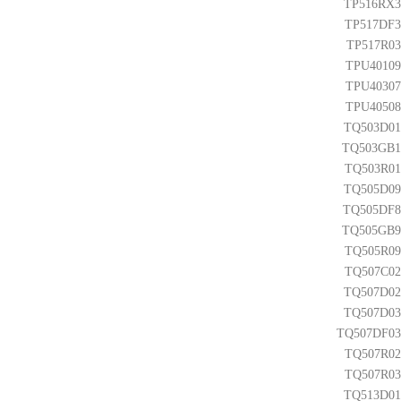
TP516RX3
TP517DF3
TP517R03
TPU40109
TPU40307
TPU40508
TQ503D01
TQ503GB1
TQ503R01
TQ505D09
TQ505DF8
TQ505GB9
TQ505R09
TQ507C02
TQ507D02
TQ507D03
TQ507DF03
TQ507R02
TQ507R03
TQ513D01