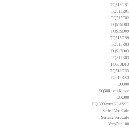
TQ513GB1
TQ513R01
TQ515C02
TQ515D03
TQ515D09
TQ515GB9
TQ515R03
TQ517D03
TQ517R03
TQ518DF3
TQ518GB3
TQ518RX3
EQ300
EQ300 extraKlasse
EQ.300
EQ.300 extraKLASSE
Serie 2 VeroCafe
Series 2 VeroCafe
VeroCup 100