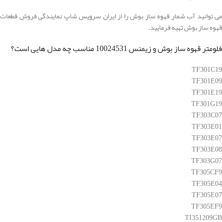
می توانید آب شمار قهوه ساز بوش را از ایران سرویس شاپ نمایندگی فروش قطعات
قهوه ساز بوش تهیه فرمایید.
فلومتر قهوه ساز بوش و زیمنس 10024531 مناسب چه مدل هایی است؟
TF301C19
TF301E09
TF301E19
TF301G19
TF303C07
TF303E01
TF303E07
TF303E08
TF303G07
TF305CF9
TF305E04
TF305E07
TF305EF9
TI351209GB