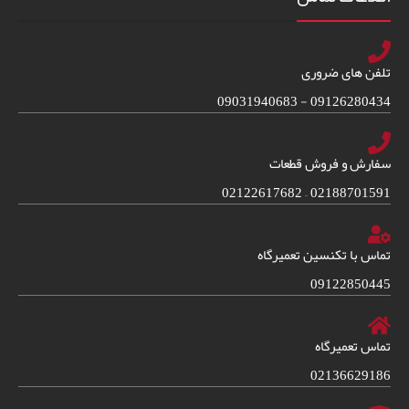
تلفن های ضروری
09126280434 - 09031940683
سفارش و فروش قطعات
02188701591 – 02122617682
تماس با تکنسین تعمیرگاه
09122850445
تماس تعمیرگاه
02136629186