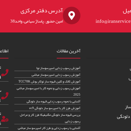
یل
آدرس دفتر مرکزی
info@iranservic
امین حضور، پاساژ سهامی، واحد38
آخرین مقالات
اطلاع
ت
آموزش رسوب زدایی اسپرسوساز نوا
آموزش رسوب زدایی اسپرسوساز مباشی
83
س
آموزش کالک و کلین قهوه ساز توکار بوش TCC78K
آموزش رسوب زدایی و نحوه کار با اسپرسوساز مباشی
س
2025
82
آشنایی با نحوه رسوب زدایی قهوه ساز دلونگی
از
آموزش طرز کار با اسپرسو ساز دلونگی ec9
ت
بررسی قهوه ساز دلونگی مگنیفیکا طرز کار و مراحل
دلونگی
رسوب زدایی
5
آشنایی با رسوب زدایی و طرز کار اسپرسو ساز مباشی