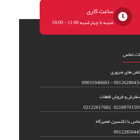
ساعت کاری
شنبه تا چهارشنبه 11:00 - 18:00
ات تماس
لفن های ضروری
09126280434 - 090319406
فارش و فروش قطعات
02188701591 – 021226176
ماس با تکنسین تعمیرگاه
0912285044