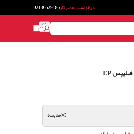
درخواست تعمیرکار
02136629186
یلیپس EP
مقايسه
 فیلیپس و سایکو