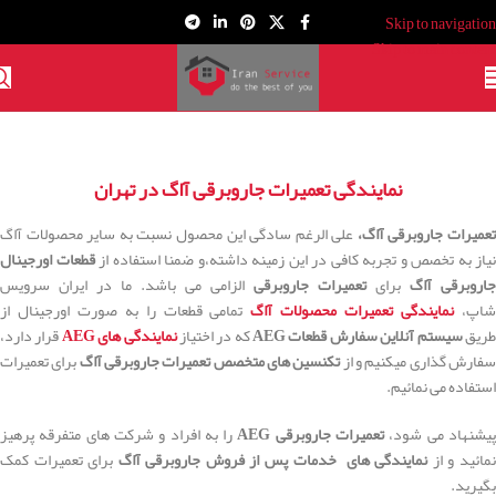
Skip to navigation
Skip to main content
نمایندگی تعمیرات جاروبرقی آاگ در تهران​
عمیرات جاروبرقی آاگ،
علی الرغم سادگی این محصول نسبت به سایر محصولات آاگ
نیاز به تخصص و تجربه کافی در این زمینه داشته،و ضمنا استفاده از
قطعات اورجینال
جاروبرقی آاگ
برای
تعمیرات جاروبرقی
الزامی می باشد. ما در ایران سرویس
اپ،
نمایندگی تعمیرات محصولات آاگ
تمامی قطعات را به صورت اورجینال از
ریق
سیستم آنلاین سفارش قطعات AEG
که در اختیاز
نمایندگی های AEG
قرار دارد،
فارش گذاری میکنیم و از
تکنسین های متخصص تعمیرات جاروبرقی آاگ
برای تعمیرات
استفاده می نمائیم.
یشنهاد می شود،
تعمیرات جاروبرقی AEG
را به افراد و شرکت های متفرقه پرهیز
مائید و از
نمایندگی های خدمات پس از فروش جاروبرقی آاگ
برای تعمیرات کمک
بگیرید.