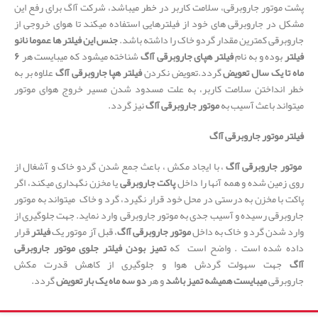
پشت موتور جاروبرقی، سلامت کاربر در خطر میباشد، شرکت آاگ برای رفع این
مشکل در جاروبرقی های خود از فیلترهایی استفاده میکند تا هوای خروجی از
جاروبرقی کمترین مقدار گردو خاک را داشته باشد.
جنس این فیلتر ها عموما نانو
فیلتر
بوده و به نام
فیلتر هپای جاروبرقی آاگ
شناخته میشود که میبایست هر
۶
ماه تا یک سال تعویض
گردد.تعویض نکردن
فیلتر هپا جاروبرقی آاگ
علاوه بر به
خطر انداختن سلامت کاربر، به علت مسدود شدن مسیر خروج هوای موتور
میتواند باعث آسیب به
موتور جاروبرقی آاگ
نیز گردد.
فیلتر موتور جاروبرقی آاگ
موتور جاروبرقی آاگ
، با ایجاد مکش ، باعث جمع شدن گردو خاک و آشغال از
روی زمین شده و همه آنها را داخل
پاکت جاروبرقی
یا مخزن نگهداری میکند، اگر
پاکت با مخزن به درستی در محل خود قرار نگیرد، گرد و خاک میتواند به موتور
جاروبرقی رسیده و آسیب جدی به موتور جاروبرقی وارد نماید. جهت جلوگیری از
وارد شدن گرد و خاک به داخل
موتور جاروبرقی آاگ
، قبل آز موتور یک
فیلتر
قرار
داده شده است . واضح است که
تمیز بودن فیلتر جلوی موتور جاروبرقی
آاگ
جهت سهولت گردش هوا و جلوگیری از کاهش قدرت مکش
جاروبرقی
میبایست همیشه تمیز باشد
و هر
دو سه ماه یک بار تعویض
گردد.