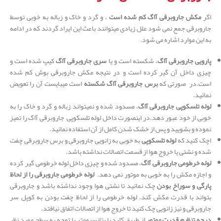
اگر
مکش جاروبرقی آاگ کم شده است
، و گرد و خاک و زباله به خوبی توسط
جاروبرقی جمع نمی شود علل زیادی میتوانند باعث این ایراد گردند که در ادامه
به این موارد اشاره می شود.
پارویی جاروبرقی آاگ
، شکسته است و یا
سری جاروبرقی آاگ
کیپ شده است و
چیزی داخل آن گیر کرده است و در نتیجه مکش جاروبرقی بوش کم شده
است.در صورتی که
برس جاروبرقی آاگ شکسته
است میبایست آن را تعویض
نمائید.
لوله تلسکوپی جاروبرقی آاگ
، مسدود شده و نمیتواند زباله و گرد و خاک را به
خوبی از خود عبور دهد.در اینصورت داخل لوله تلسکوپی جاروبرقی آاگ را تمیز
نموده و بشویید و پس از خشک شدن کامل از آن استفاده نمائید.
اچک کنید که
لوله تلسکوپی
به خوبی به زانویی جاروبرقی و برس جاروبرقی چفت
شده و نشتی یا خروج هوا از قسمت اتصالات نداشته باشد.
لوله خرطومی جاروبرقی آاگ
، مسدود شده و چیزی داخل لوله خرطومی گیر کرده
و اجازه مکش را به خوبی به موتور نمی دهد.
لوله خرطومی جاروبرقی را از لحاظ
پارگی و سوراخ بودن
چک نمائید تا نشتی هوا وجود نداشته باشد و جاروبرقی
بتواند با قدرت مکش کند. لوله خرطومی را از لحاظ چفت بودن به کوپل سر
جاروبرقی و نیز زانویی چک کنید تا خروج هوا از اتصالات اتفاق نیافتد.
درجه تنظیم قدرت موتور
از طریق کلید با پتانسیومتر با توجه به سطح مورد نظر