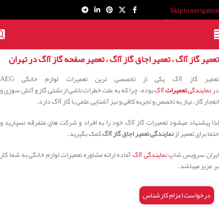
Skip to navigation
Skip to main content
تعمیر گاز آاگ ، تعمیر اجاق گاز آاگ ، تعمیر صفحه گاز آاگ در تهران
تعمیر گاز آاگ یکی از تخصصی ترین تعمیرات لوازم خانگی AEG
ر
نمایندگی
تعمیرات
آاگ
بوده، چرا که به علت خطرات ناشی از نشتی گاز و آتش سوزی و
انفجار گاز، نیاز به تخصص و تجربه کافی و نیز آشنایی علمی با گاز آاگ دارد.
لذا پیشنهاد میشود تعمیرات گاز آاگ خود را به افراد و شرکت های متفرقه نسپارید و
حتما برای تعمیر از
نمایندگی تعمیر اجاق گاز آاگ
کمک بگیرید.
یران سرویس شاپ
نمایندگی آاگ
آماده ارائه مشاوره تعمیرات لوازم خانگی به شما کار
بر عزیز میباشد.
درخواست اعزام کارشناس