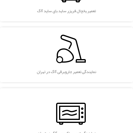
تعمیر یخچال فریزر ساید بای ساید آاگ
نمایندگی تعمیر جاروبرقی آاگ در تهران