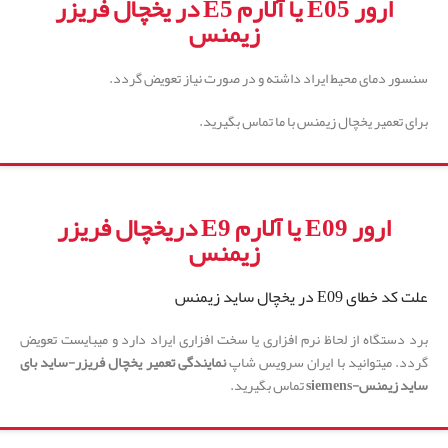
ارور E05 یا آلارم E5 در یخچال فریزر
زیمنس
سنسور دمای محیط ایراد داشته و در صورت نیاز تعویض گردد.
برای تعمیر یخچال زیمنس با ما تماس بگیرید.
ارور E09 یا آلارم E9 دریخچال فریزر
زیمنس
علت کد خطای E09 در یخچال ساید زیمنس
برد دستگاه از لحاظ نرم افزاری یا سخت افزاری ایراد دارد و میبایست تعویض
گردد. میتوانید با ایران سرویس شاپ
نمایندگی تعمیر یخچال فریزر-ساید بای
ساید زیمنس-siemens
تماس بگیرید.