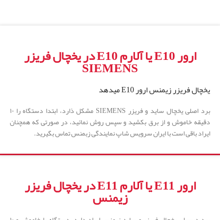
ارور E10 یا آلارم E10 در یخچال فریزر
SIEMENS
یخچال فریزر زیمنس ارور E10 میدهد
برد اصلی یخچال ساید و فریزر SIEMENS مشکل ذارد، ابتدا دستگاه را ۱۰
دقیقه خاموش و از برق بکشید و سپس روش نمائید، در صورتی که همچنان
ایراد باقی است با ایران سرویس شاپ نمایندگی زبمنس تماس بگیرید.
ارور E11 یا آلارم E11 در یخچال فریزر
زیمنس
برد دیسپلی یخچال فریزر و ساید زیمنس ایراد دارد. دستگاه را خاموش و ۱۰