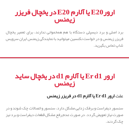
ارورE20 یا آلارم E20 در یخچال فریزر
زیمنس
برد اصلی و برد دیسپلی دستگاه با هم همخموانی ندارند، برای تعمیر یخچال
فریزر زیمنس و در خواست نکنسین میتوانید با نمایندگی زیمنس ایران سرویس
شاپ تماس بگیرید.
ارور Er d1 یا آلارم d1 در یخچال ساید
زیمنس
علت
ارور
Er d1
یا آلارم
d1 در فریزر زیمنس
سنسور دیفراست و برفک زدایی مشکل دارد، سنسور و اتصالات چک شوند و در
صورت نیاز تعویض گردد. در صورت عدم رفع مشکل قطعات دیفراست و برد نیز
چک گردند.