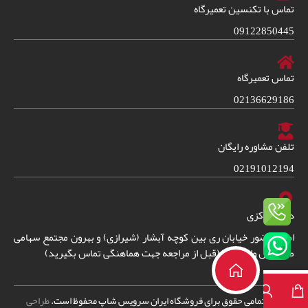
تماس با تکنسین تعمیرگاه
09122850445
تماس تعمیرگاه
02136629186
تلفن مشاوره رایگان
02191012194
دفتر مرکزی
امین حضور خیابان ری بین کوچه آبشار (شیرازی) و بهرون مجتمع سهامی
طبقه اول واحد 38. (قبل از مراجعه جهت هماهنگی تماس بگیرید)
2024
© – تمامی حقوق برای فروشگاه ایران سرویس شاپ محفوظ است.
طراحی