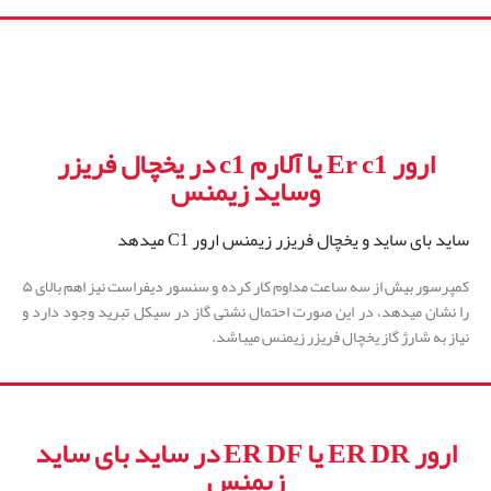
ارور Er c1 یا آلارم c1 در یخچال فریزر
وساید زیمنس
ساید بای ساید و یخچال فریزر زیمنس ارور C1 میدهد
کمپرسور بیش از سه ساعت مداوم کار کرده و سنسور دیفراست نیز اهم بالای ۵
را نشان میدهد، در این صورت احتمال نشتی گاز در سیکل تبرید وجود دارد و
نیاز به شارژ گاز یخچال فریزر زیمنس میباشد.
ارور ER DR یا ER DF در ساید بای ساید
زیمنس