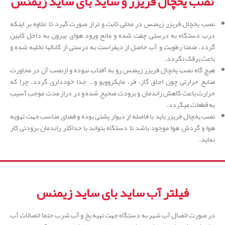
نصب یخچال فریزر و ساید بای ساید زیمنس
نصب یخچال فریزر زیمنس در محلی ثابت و تراز صورت گیرد تا علاوه بر اینکه
درب دستگاه به درستی چفت شده و مانع ورود هوای بیرون به داخل کابین
گردد، ضمنا رطوبت و آب حاصل از دیفراست به درستی از کانالها تخلیه شده و
باعث برقک نگردد.
هیچ گاه نصب یخچال فریزر زیمنس رو به آفتاب نبوده و ازنصب آن در مجاورت
منابع حرارتی چون اجاق گاز، فر، مایکروویو و… جدا خودداری گردد. چرا که
حرارت باعث کاهش راندمان و برودت صحیح شده و در دراز مدت موجب آسیب
به قطعات میگردد.
نصب یخچال فریزر باید با فاصله از دیوار پشتی بوده و فضای مناسب جهت تهویه
هوا و گردش هوا موجود باشد تا دستگاه بتواند با حداکثر راندمان برودتی کار
نماید.
فیلتر آب ساید بای ساید زیمنس
در صورت اتصال آب شهر به دستگاه جهت تهیه یخ و آب شرب حتما اتصالات آب