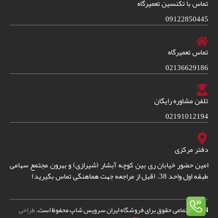
تماس با تکنسین تعمیرگاه
09122850445
تماس تعمیرگاه
02136629186
تلفن مشاوره رایگان
02191012194
دفتر مرکزی
امین حضور خیابان ری بین کوچه آبشار (شیرازی) و بهرون مجتمع سهامی
طبقه اول واحد 38. (قبل از مراجعه جهت هماهنگی تماس بگیرید)
2024
© – تمامی حقوق برای فروشگاه ایران سرویس شاپ محفوظ است.
طراحی