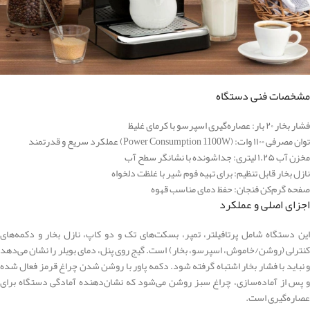
مشخصات فنی دستگاه
فشار بخار ۲۰ بار: عصاره‌گیری اسپرسو با کرمای غلیظ
توان مصرفی ۱۱۰۰ وات: (Power Consumption 1100W) عملکرد سریع و قدرتمند
مخزن آب ۱.۲۵ لیتری: جداشونده با نشانگر سطح آب
نازل بخار قابل تنظیم: برای تهیه فوم شیر با غلظت دلخواه
صفحه گرم‌کن فنجان: حفظ دمای مناسب قهوه
اجزای اصلی و عملکرد
این دستگاه شامل پرتافیلتر، تمپر، بسکت‌های تک و دو کاپ، نازل بخار و دکمه‌های
کنترلی (روشن/خاموش، اسپرسو، بخار) است. گیج روی پنل، دمای بویلر را نشان می‌دهد
و نباید با فشار بخار اشتباه گرفته شود. دکمه پاور با روشن شدن چراغ قرمز فعال شده
و پس از آماده‌سازی، چراغ سبز روشن می‌شود که نشان‌دهنده آمادگی دستگاه برای
عصاره‌گیری است.