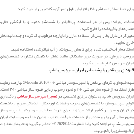
برای حفظ عملکرد مباشی ۲۰۱۰ و افزایش طول عمر آن، نکات زیر را رعایت کنید:
نظافت روزانه: پس از هر استفاده، پرتافیلتر را شستشو دهید و با آبکشی خالی،
عصاره‌های باقی‌مانده را خارج کنید.
تمیز کردن نازل بخار: پس از استفاده، نازل را با پارچه مرطوب پاک کرده و چند ثانیه بخار
خارج نمایید.
استفاده از آب تصفیه‌شده: برای کاهش رسوبات، از آب فیلترشده استفاده کنید.
بررسی دوره‌ای: در صورت بروز مشکلاتی مانند نشتی یا کاهش فشار، با تکنسین‌های
ایران سرویس شاپ تماس بگیرید.
قهوه‌ای بی‌نقص با پشتیبانی ایران سرویس شاپ
تهیه قهوه‌ای با کرمای بی‌نقص با اسپرسوساز مباشی ۲۰۱۰ (Mebashi 2010) نیازمند رعایت
طرز استفاده از قهوه ساز مباشی ۲۰۱۰ و نحوه رسوب زدایی قهوه ساز مباشی ۲۰۱۰ است.
یران سرویس شاپ، به‌عنوان مرکزی تخصصی در
تعمیر اسپرسوساز مباشی
و نگهداری
انواع اسپرسوساز، با تکنسین‌های مجرب و قطعات اورجینال، خدماتی سریع و باکیفیت
در تهران و سراسر کشور ارائه می‌دهد. برای خرید محلول رسوب‌زدایی اسپرسوساز
یونیورسال آبی یا بهره‌مندی از خدمات حرفه‌ای تعمیر، همین حالا به وب‌سایت ایران
سرویس شاپ مراجعه کنید یا با شماره 09126280434 تماس بگیرید و تجربه‌ای متفاوت
از قهوه‌سازی را رقم بزنید.