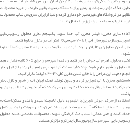
رسوب‌زدایی دلونگی توصیه می‌شود. مشتریان ایران سرویس شاپ از این محصول به
دلیل حذف مؤثر رسوبات و ایمنی برای دستگاه رضایت بالایی دارند. از خرید محصولات
تقلبی در فروشگاه‌های غیرمعتبر خودداری کرده و تنها از ایران سرویس شاپ محصولات
اورجینال تهیه نمایید. مراحل زیر را دنبال کنید:
آماده‌سازی مخزن: فیلتر مخزن آب جدا شود. یک‌پنجم بطری محلول رسوب‌زدایی
اسپرسوساز یونیورسال آبی را با ۷۰۰ سی‌سی تا ۱ لیتر آب در مخزن مخلوط کنید.
حل شدن محلول: پرتافیلتر را جدا کرده و ۱۰ دقیقه صبر نموده تا محلول کاملاً مخلوط
شود.
تخلیه محلول: اهرم آب جوش را باز کنید و دکمه اسپرسو را برای ۵-۶ ثانیه فشار دهید
تا محلول از شاور خارج شود. چند دقیقه مکث کرده و سپس همین فرایند را از نازل بخار
انجام دهید. این مراحل را تا خالی شدن مخزن (طی ۳۰-۴۰ دقیقه) تکرار کنید.
شستشو: مخزن با آب تمیز پر گردد و بدون توقف، نصف لیوان آب از شاور و نازل بخار
خارج کنید تا محلول باقی‌مانده حذف شود. بررسی کرده که آب خروجی شفاف و بدون بو
باشد.
استفاده از سرکه، جوش شیرین یا آبلیمو به دلیل خاصیت اسیدی یا قندی ممکن است به
بویلر و شیرهای دستگاه آسیب برساند. این مواد نمی‌توانند رسوبات را به‌طور کامل
حذف کنند و حتی ممکن است باعث گرفتگی شوند. محصولات تخصصی مانند محلول
رسوب‌زدایی اسپرسوساز یونیورسال ایمن‌تر و مؤثرتر هستند.