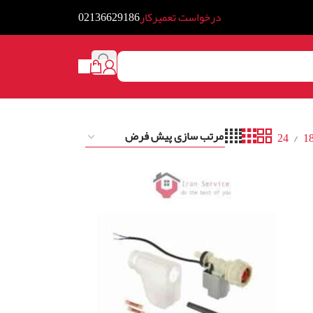
درخواست تعمیرکار
02136629186
24
1