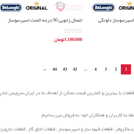
یی 90 درجه اسپرسوساز دلونگی
اتصال زانویی 90 درجه المنت اسپرسوساز
دلونگی ec685
1,180,000
تومان
افزودن به سبد خرید
→
44
43
42
…
4
3
2
1
طعات با بهترین و کمترین قیمت ممکن از اهداف ما در ایران سرویس شاپ ب
طه به کاربران و همکاران خود به فروش می رسانیم.
ماکروفر ، قطعات قهوه ساز و اسپرسوساز ، قطعات اجاق گاز ، قطعات جاروبرق