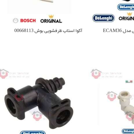
 ECAM36
آکوا استاپ ظرفشویی بوش 00668113
اطلاعات بیشتر