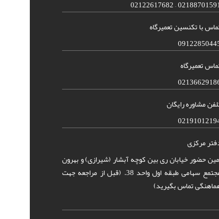
02188701591 – 021226176
ماس با تکنسین تعمیرگاه
0912285044
ماس تعمیرگاه
0213662918
لفن مشاوره رایگان
0219101219
فتر مرکزی
مین حضور خیابان ری بین کوچه آبشار (شیرازی) و بهرون
مجتمع سهامی طبقه اول واحد 38. (قبل از مراجعه جهت
ماهنگی تماس بگیرید)