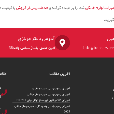
میرات لوازم خانگی
شما را بر عهده گرفته و
خدمات پس از فروش
با کیفیت عا
گیرید.
یل
آدرس دفتر مرکزی
info@iranservic
امین حضور، پاساژ سهامی، واحد38
آخرین مقالات
اطلاع
ت
آموزش رسوب زدایی اسپرسوساز نوا
آموزش رسوب زدایی اسپرسوساز مباشی
83
س
آموزش کالک و کلین قهوه ساز توکار بوش TCC78K
آموزش رسوب زدایی و نحوه کار با اسپرسوساز مباشی
س
2025