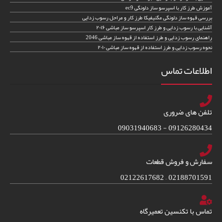
آموزش طرز کار با اسپرسو ساز دلونگی ec9
بررسی قهوه ساز دلونگی مگنیفیکا طرز کار و مراحل رسوب زدایی
آشنایی با رسوب زدایی و طرز کار اسپرسو ساز مباشی ۲۰۱۶
راهنمای رسوب زدایی و طرز استفاده از قهوه ساز مباشی 2046
نحوه رسوب زدایی و طرز استفاده از قهوه ساز مباشی ۲۰۱۰
اطلاعات تماس
تلفن های ضروری
09126280434 - 09031940683
سفارش و فروش قطعات
02188701591 – 02122617682
تماس با تکنسین تعمیرگاه