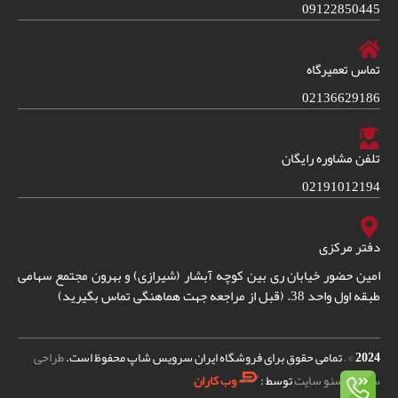
09122850445
تماس تعمیرگاه
02136629186
تلفن مشاوره رایگان
02191012194
دفتر مرکزی
امین حضور خیابان ری بین کوچه آبشار (شیرازی) و بهرون مجتمع سهامی
طبقه اول واحد 38. (قبل از مراجعه جهت هماهنگی تماس بگیرید)
2024
© – تمامی حقوق برای فروشگاه ایران سرویس شاپ محفوظ است.
طراحی
سایت
و
سئو سایت
توسط :
وب کاران