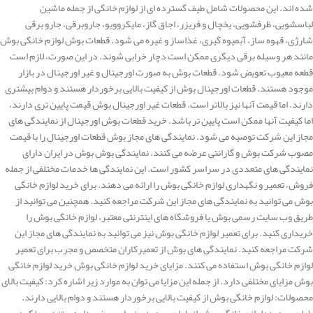
شده اند. این محصولات شامل طیف گسترده ای از لوازم خانگی از جمله ماشین
لباسشویی، ظرفشویی، یخچال و فریزر، اجاق گاز، مایکروویو، جاروبرقی، جارو برقی
شارژی، قهوه ساز، آبمیوه گیری، غذاساز و غیره می شود. قطعات بوش لوازم خانگی بوش
مانند هر وسیله برقی دیگری ممکن است دچار خرابی شوند. در این صورت، لازم است
قطعه معیوب تعویض شود. قطعات بوش به صورت اورجینال و غیر اورجینال در بازار
موجود هستند. قطعات اورجینال بوش از کیفیت بالایی برخوردار هستند و دوام بیشتری
دارند. اما قیمت آنها نیز بالاتر است. قطعات غیر اورجینال بوش قیمت پایین تری دارند،
اما کیفیت آنها ممکن است پایین تر باشد. خرید قطعات بوش اورجینال از نمایندگی های
مجاز این شرکت توصیه می شود. نمایندگی های مجاز بوش قطعات اورجینال را با قیمت
مصوب شرکت بوش و گارانتی عرضه می کنند. نمایندگی بوش بوش در ایران دارای
نمایندگی های متعددی در سراسر کشور است. این نمایندگی ها خدمات مختلفی از جمله
فروش، تعمیر و نگهداری لوازم خانگی بوش را ارائه می دهند. برای خرید لوازم خانگی
بوش می توانید به نمایندگی های مجاز این شرکت مراجعه کنید. همچنین می توانید از
طریق وب سایت رسمی بوش یا فروشگاه های اینترنتی معتبر، لوازم خانگی بوش را
خریداری کنید. برای تعمیر لوازم خانگی بوش نیز می توانید به نمایندگی های مجاز این
شرکت مراجعه کنید. نمایندگی های بوش از تعمیرکاران متخصص و مجرب برای تعمیر
لوازم خانگی بوش استفاده می کنند. مزایای خرید لوازم خانگی بوش خرید لوازم خانگی
بوش مزایای مختلفی دارد. از جمله این مزایا می توان به موارد زیر اشاره کرد: کیفیت بالای
محصولات: لوازم خانگی بوش از کیفیت بالایی برخوردار هستند و دوام بالایی دارند.
طراحی مدرن: لوازم خانگی بوش از طراحی مدرن و زیبایی برخوردار هستند. عملکرد