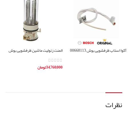
آکوا استاپ ظرفشویی بوش 00668113
المنت زئولیت ماشین ظرفشویی بوش
00658791
اطلاعات بیشتر
34,760,000
تومان
افزودن به سبد خرید
نظرات