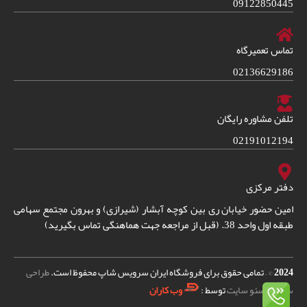
09122850445
تماس تعمیرگاه
02136629186
تلفن مشاوره رایگان
02191012194
دفتر مرکزی
امین حضور خیابان ری بین کوچه آبشار (شیرازی) و بهرون مجتمع سهامی
طبقه اول واحد 38. (قبل از مراجعه جهت هماهنگی تماس بگیرید)
2024
© – تمامی حقوق برای فروشگاه ایران سرویس شاپ محفوظ است.
طراحی
سایت
و
سئو سایت
توسط :
وب کاران