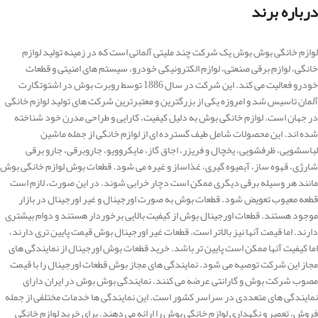
درباره برند
لوازم خانگی بوش بوش یک شرکت چند ملیتی آلمانی است که در زمینه تولید لوازم
خانگی، لوازم برقی صنعتی، لوازم الکترونیکی خودرو، سیستم های امنیتی و قطعات
خودرو فعالیت می کند. این شرکت در سال 1886 توسط روبرت بوش در اشتوتگارت
آلمان تاسیس شد و امروزه یکی از بزرگترین و معتبرترین شرکت های تولید لوازم خانگی
در جهان است. لوازم خانگی بوش به دلیل کیفیت، کارایی و طراحی مدرن خود شناخته
شده اند. این محصولات شامل طیف گسترده ای از لوازم خانگی از جمله ماشین
لباسشویی، ظرفشویی، یخچال و فریزر، اجاق گاز، مایکروویو، جاروبرقی، جارو برقی
شارژی، قهوه ساز، آبمیوه گیری، غذاساز و غیره می شود. قطعات بوش لوازم خانگی بوش
مانند هر وسیله برقی دیگری ممکن است دچار خرابی شوند. در این صورت، لازم است
قطعه معیوب تعویض شود. قطعات بوش به صورت اورجینال و غیر اورجینال در بازار
موجود هستند. قطعات اورجینال بوش از کیفیت بالایی برخوردار هستند و دوام بیشتری
دارند. اما قیمت آنها نیز بالاتر است. قطعات غیر اورجینال بوش قیمت پایین تری دارند،
اما کیفیت آنها ممکن است پایین تر باشد. خرید قطعات بوش اورجینال از نمایندگی های
مجاز این شرکت توصیه می شود. نمایندگی های مجاز بوش قطعات اورجینال را با قیمت
مصوب شرکت بوش و گارانتی عرضه می کنند. نمایندگی بوش بوش در ایران دارای
نمایندگی های متعددی در سراسر کشور است. این نمایندگی ها خدمات مختلفی از جمله
فروش، تعمیر و نگهداری لوازم خانگی بوش را ارائه می دهند. برای خرید لوازم خانگی