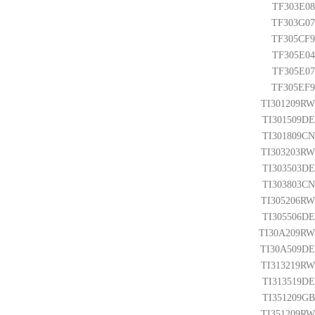
TF303E08
TF303G07
TF305CF9
TF305E04
TF305E07
TF305EF9
TI301209RW
TI301509DE
TI301809CN
TI303203RW
TI303503DE
TI303803CN
TI305206RW
TI305506DE
TI30A209RW
TI30A509DE
TI313219RW
TI313519DE
TI351209GB
TI351209RW