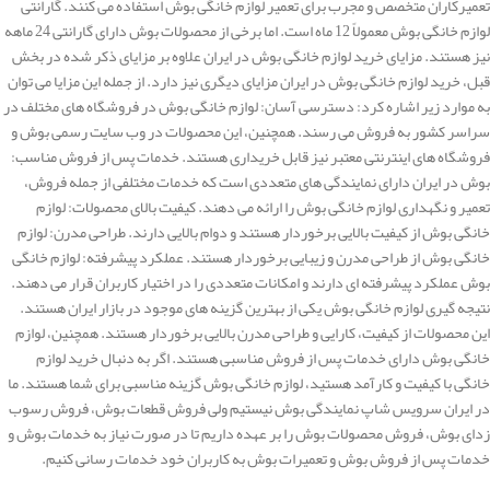
تعمیرکاران متخصص و مجرب برای تعمیر لوازم خانگی بوش استفاده می کنند. گارانتی
لوازم خانگی بوش معمولاً 12 ماه است. اما برخی از محصولات بوش دارای گارانتی 24 ماهه
نیز هستند. مزایای خرید لوازم خانگی بوش در ایران علاوه بر مزایای ذکر شده در بخش
قبل، خرید لوازم خانگی بوش در ایران مزایای دیگری نیز دارد. از جمله این مزایا می توان
به موارد زیر اشاره کرد: دسترسی آسان: لوازم خانگی بوش در فروشگاه های مختلف در
سراسر کشور به فروش می رسند. همچنین، این محصولات در وب سایت رسمی بوش و
فروشگاه های اینترنتی معتبر نیز قابل خریداری هستند. خدمات پس از فروش مناسب:
بوش در ایران دارای نمایندگی های متعددی است که خدمات مختلفی از جمله فروش،
تعمیر و نگهداری لوازم خانگی بوش را ارائه می دهند. کیفیت بالای محصولات: لوازم
خانگی بوش از کیفیت بالایی برخوردار هستند و دوام بالایی دارند. طراحی مدرن: لوازم
خانگی بوش از طراحی مدرن و زیبایی برخوردار هستند. عملکرد پیشرفته: لوازم خانگی
بوش عملکرد پیشرفته ای دارند و امکانات متعددی را در اختیار کاربران قرار می دهند.
نتیجه گیری لوازم خانگی بوش یکی از بهترین گزینه های موجود در بازار ایران هستند.
این محصولات از کیفیت، کارایی و طراحی مدرن بالایی برخوردار هستند. همچنین، لوازم
خانگی بوش دارای خدمات پس از فروش مناسبی هستند. اگر به دنبال خرید لوازم
خانگی با کیفیت و کارآمد هستید، لوازم خانگی بوش گزینه مناسبی برای شما هستند. ما
در ایران سرویس شاپ نمایندگی بوش نیستیم ولی فروش قطعات بوش، فروش رسوب
زدای بوش، فروش محصولات بوش را بر عهده داریم تا در صورت نیاز به خدمات بوش و
خدمات پس از فروش بوش و تعمیرات بوش به کاربران خود خدمات رسانی کنیم.