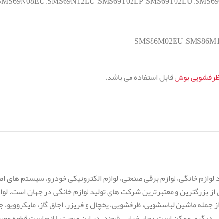
SMS69N08EU ,SMS69N12EU ,SMS69T02EP ,SMS69T02EU ,SMS69
SMS86M02EU ,SMS86M1
ظرفشویی بوش
قابل استفاده می باشد.
لوازم خانگی، لوازم برقی صنعتی، لوازم الکترونیکی خودرو، سیستم های ام
 یکی از بزرگترین و معتبرترین شرکت های تولید لوازم خانگی در جهان است. ل
جمله ماشین لباسشویی، ظرفشویی، یخچال و فریزر، اجاق گاز، مایکروویو، جا
قی دیگری ممکن است دچار خرابی شوند. در این صورت، لازم است قطعه معی