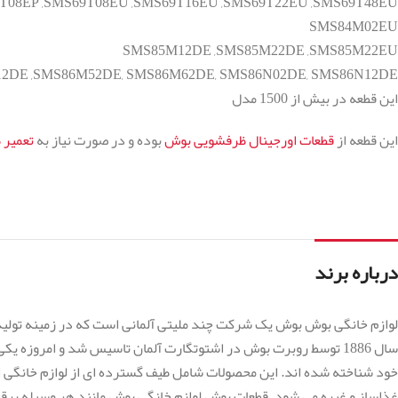
T08EP ,SMS69T08EU ,SMS69T16EU ,SMS69T22EU ,SMS69T48EU
SMS84M02EU
SMS85M12DE ,SMS85M22DE ,SMS85M22EU
2DE ,SMS86M52DE, SMS86M62DE, SMS86N02DE, SMS86N12DE
این قطعه در بیش از 1500 مدل
این قطعه از
قطعات اورجینال ظرفشویی بوش
بوده و در صورت نیاز به
تعمیر 
درباره برند
لوازم خانگی بوش بوش یک شرکت چند ملیتی آلمانی است که در زمینه تولید 
سال 1886 توسط روبرت بوش در اشتوتگارت آلمان تاسیس شد و امروزه
خود شناخته شده اند. این محصولات شامل طیف گسترده ای از لوازم خانگی از 
غذاساز و غیره می شود. قطعات بوش لوازم خانگی بوش مانند هر وسیله بر