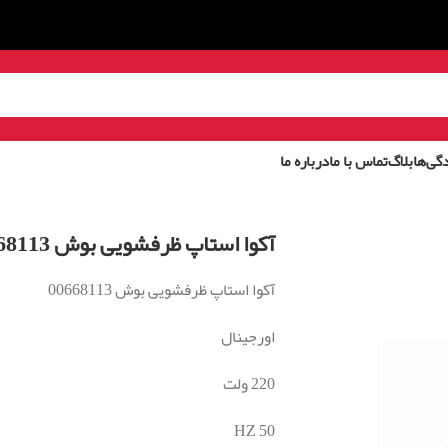
گی‌ها
بلاگ
تماس با ما
درباره ما
آکوا استاپ ظرفشویی بوش 00668113
آکوا استاپ ظرفشویی بوش 00668113
اورجینال
220 ولت
50 HZ