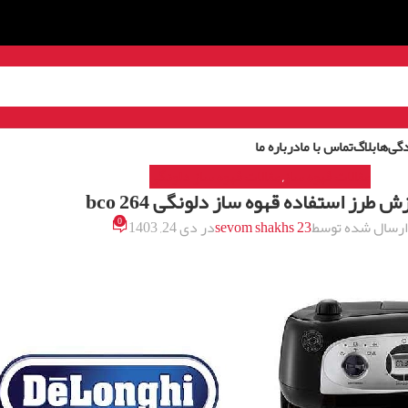
گی‌ها
بلاگ
تماس با ما
درباره ما
مقالات قهوه ساز
مقالات قهوه ساز دلونگی
,
ش طرز استفاده قهوه ساز دلونگی bco 264
0
رسال شده توسط
sevom shakhs 23
در دی 24, 1403