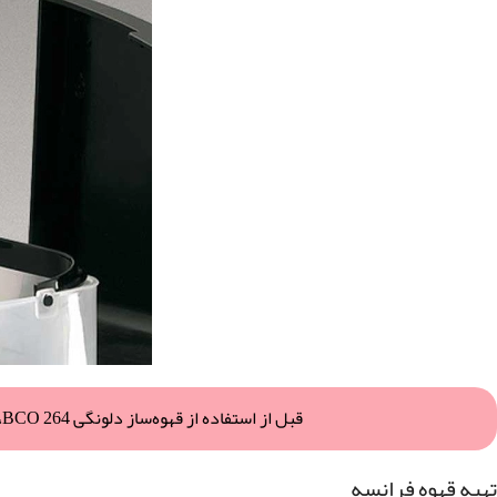
قبل از استفاده از قهوه‌ساز دلونگی BCO 264، تنظیمات اولیه شامل پر کردن مخزن آب، تنظیم ساعت، و انتخاب نوع قهوه (اسپرسو یا فرانسه) است.
تهیه قهوه فرانسه