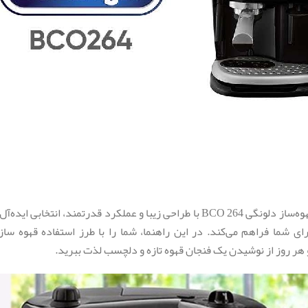
آیا به دنبال تجربه یک فنجان قهوه حرفه‌ای و خوش طعم در خانه هستید؟ قهوه‌ساز دلونگی BCO 264
 و هر روز از نوشیدن یک فنجان قهوه تازه و دلچسب لذت ببرید.