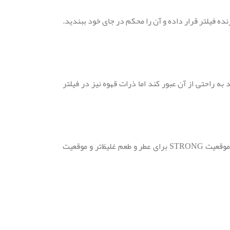
 فیلتر قرار داده و آن را محکم در جای خود ببندید.
 راحتی از آن عبور کند اما ذرات قهوه نیز در فیلتر
دستگاه دلونگی BCO 264 به شما امکان می‌دهد تا با چرخاندن پیچ تنظیم عطر و طعم، شدت عطر و طعم قهوه فرانسه خود را به دلخواه تنظیم کنید. موقعیت STRONG برای عطر و طعم غلیظ‌تر و موقعیت