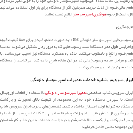
با رعایت این نکات ساده، می‌توانید اسپرسوساز دلونگی خود را به خوبی تمیز کرده و از
طعم عالی قهوه آن لذت ببرید. همچنین اگر از دستگاه برای بار اول استفاده می‌نمائید
لازم است از نحوه
هواگیری اسپرسو ساز
اطلاع کسب نمائید.
نتیجه‌گیری
رسوب‌ زدایی اسپرسو ساز دلونگی ec850 به صورت منظم، کلیدی برای حفظ کیفیت قهوه
و افزایش طول عمر دستگاه است. رسوب‌هایی که به مرور زمان تشکیل می‌شوند، نه‌ تنها
طعم قهوه را تلخ و نامطلوب می‌کنند، بلکه به عملکرد دستگاه نیز آسیب می‌رسانند. با
انجام مراحل ساده رسوب‌زدایی که در این مقاله شرح داده شد، می‌توانید از دستگاه
خود به بهترین نحو بهره‌برداری کنید.
ایران سرویس شاپ؛ خدمات تعمیرات اسپرسوساز دلونگی
یران سرویس شاپ، متخصص
تعمیر اسپرسو ساز دلونگی
با استفاده از قطعات اورجینال
است. با سپردن دستگاه خود به این مجموعه، از کیفیت بالای تعمیرات و بازگشت
دستگاه به شرایط اولیه اطمینان داشته باشید. تکنسین‌های مجرب ایران سرویس شاپ
با بهره‌گیری از دانش فنی و تجهیزات پیشرفته، انواع مشکلات اسپرسوساز شما را
برطرف می‌کند. برای کسب اطلاعات بیشتر و درخواست خدمات، همین حالا با کارشناسان
این مجموعه تماس حاصل فرمایید.