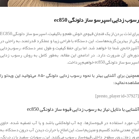
رسوب ‌زدایی اسپرسو ساز دلونگی ec850
برای لذت بردن از یک فنجان قهوه‌ی خوش طعم و باکیفیت، اسپرسو ساز دلونگی EC850
یکی از بهترین گزینه‌هاست. این دستگاه با طراحی زیبا و عملکرد قدرتمند، به راحتی در
آشپزخانه‌ی شما جا خواهد شد. اما برای حفظ کیفیت و طول عمر دستگاه، رسوب‌زدایی
دوره‌ای آن ضرورت دارد. در ادامه‌ی این مقاله، به‌طور کامل به روش رسوب‌ زدایی
اسپرسو ساز دلونگی ec850 خواهیم پرداخت.
همچنین برای آشنایی بهتر با نحوه رسوب ‌زدایی دلونگی ۸۵۰ می‌توانید این ویدئو را
مشاهده نمائید:
[presto_player id=37927]
آشنایی با دلایل نیاز به رسوب ‌زدایی قهوه ساز دلونگی ec850
آب مورد استفاده در قهوه‌سازها، چه آب لوله‌کشی باشد و یا آب تصفیه شده، حاوی
املاح معدنی مانند کلسیم و منیزیم است. این املاح با حرارت دیدن آب درون دستگاه، به
مرور زمان روی سطوح داخلی قهوه‌ساز رسوب می‌کنند. این رسوبات سفید یا زردرنگ،