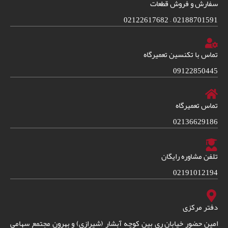
سفارش و فروش قطعات
02188701591 – 02122617682
تماس با تکنسین تعمیرگاه
09122850445
تماس تعمیرگاه
02136629186
تلفن مشاوره رایگان
02191012194
دفتر مرکزی
امین حضور خیابان ری بین کوچه آبشار (شیرازی) و بهرون مجتمع سهامی