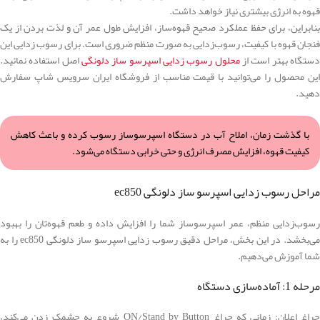
قهوه به انرژی بیشتری نیاز خواهد داشت.
بنابراین، برای حفظ عملکرد صحیح قهوه‌ساز، افزایش طول عمر آن و لذت بردن از یک
فنجان قهوه با کیفیت، رسوب‌زدایی به صورت منظم ضروری است. برای رسوب زدایی این
ستگاه بهتر است از
محلول رسوب زدایی اسپرسو ساز دلونگی
اصل استفاده نمائید.
این محصول را می‌توانید با قیمت مناسب از فروشگاه ایران سرویس شاپ سفارش
دهید.
با گذشت زمان، املاح آب در دستگاه اسپرسوساز رسوب کرده و باعث کاهش
کیفیت قهوه، افزایش مصرف انرژی و حتی خرابی دستگاه می‌شود.
مراحل رسوب‌ زدایی اسپرسو ساز دلونگی ec850
رسوب‌زدایی منظم، عمر اسپرسوساز شما را افزایش داده و طعم قهوه‌تان را بهبود
می‌بخشد. در این بخش، مراحل دقیق رسوب‌ زدایی اسپرسو ساز دلونگی ec850 را به
شما آموزش می‌دهیم.
مرحله 1: آماده‌سازی دستگاه
چراغ اعلان: زمانی که چراغ ON/Stand by Button شروع به چشمک زدن می‌کند،