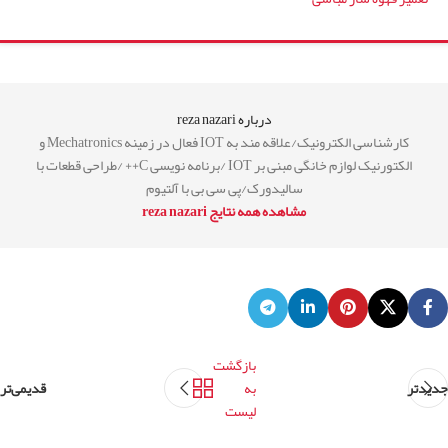
درباره reza nazari
کارشناسی الکترونیک/علاقه مند به IOT فعال در زمینه Mechatronics و
الکتورنیک لوازم خانگی مبنی بر IOT /برنامه نویسی C++ /طراحی قطعات با
سالیدورک/پی سی بی با آلتیوم
مشاهده همه نتایج reza nazari
بازگشت
جدیدتر
به
قدیمی‌تر
لیست