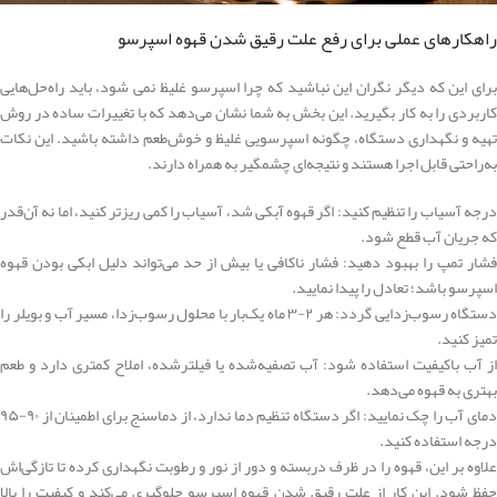
راهکارهای عملی برای رفع علت رقیق شدن قهوه اسپرسو
برای این که دیگر نگران این نباشید که چرا اسپرسو غلیظ نمی ‌شود، باید راه‌حل‌هایی
کاربردی را به کار بگیرید. این بخش به شما نشان می‌دهد که با تغییرات ساده در روش
تهیه و نگهداری دستگاه، چگونه اسپرسویی غلیظ و خوش‌طعم داشته باشید. این نکات
به‌راحتی قابل اجرا هستند و نتیجه‌ای چشمگیر به همراه دارند.
درجه آسیاب را تنظیم کنید: اگر قهوه آبکی شد، آسیاب را کمی ریزتر کنید، اما نه آن‌قدر
که جریان آب قطع شود.
فشار تمپ را بهبود دهید: فشار ناکافی یا بیش از حد می‌تواند دلیل ابکی بودن قهوه
اسپرسو باشد؛ تعادل را پیدا نمایید.
دستگاه رسوب‌زدایی گردد: هر ۲-۳ ماه یک‌بار با محلول رسوب‌زدا، مسیر آب و بویلر را
تمیز کنید.
از آب باکیفیت استفاده شود: آب تصفیه‌شده یا فیلترشده، املاح کمتری دارد و طعم
بهتری به قهوه می‌دهد.
دمای آب را چک نمایید: اگر دستگاه تنظیم دما ندارد، از دماسنج برای اطمینان از ۹۰-۹۵
درجه استفاده کنید.
علاوه بر این، قهوه را در ظرف دربسته و دور از نور و رطوبت نگهداری کرده تا تازگی‌اش
حفظ شود. این کار از علت رقیق شدن قهوه اسپرسو جلوگیری می‌کند و کیفیت را بالا