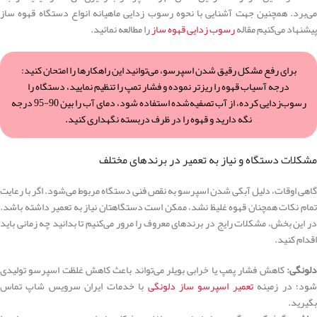
می‌برد. همچنین جهت آشنایی با نحوه رسوب زدایی ماهیانه انواع دستگاه قهوه ساز
پیشنهاد می‌کنیم مقاله
رسوب زدایی قهوه ساز
را مطالعه نمائید.
برای رفع مشکل رقیق شدن اسپرسو، می‌توانید این راهکارها را امتحان کنید:
درجه آسیاب قهوه را ریزتر نموده و فشار تمپ را تنظیم نمایید، دستگاه را
رسوب‌زدایی کرده، از آب تصفیه‌شده استفاده شود، دمای آب را بین 90-95 درجه
نگه دارید و قهوه را در ظرف دربسته نگهداری کنید.
مشکلات دستگاه و نیاز به تعمیر در برندهای مختلف
گاهی اوقات، دلیل آبکی شدن اسپرسو به نقص فنی دستگاه مربوط می‌شود. اگر با رعایت
تمام نکات همچنان قهوه غلیظ نشد، ممکن است دستگاهتان نیاز به تعمیر داشته باشد.
در این بخش، مشکلات رایج در برندهای معروف را مرور می‌کنیم تا بدانید چه زمانی باید
اقدام کنید.
دلونگی:
کاهش فشار پمپ یا خرابی بویلر می‌تواند باعث کاهش غلظت اسپرسو تولیدی
شود؛ در زمینه
تعمیر اسپرسو ساز دلونگی
با خدمات ایران سرویس شاپ تماس
بگیرید.