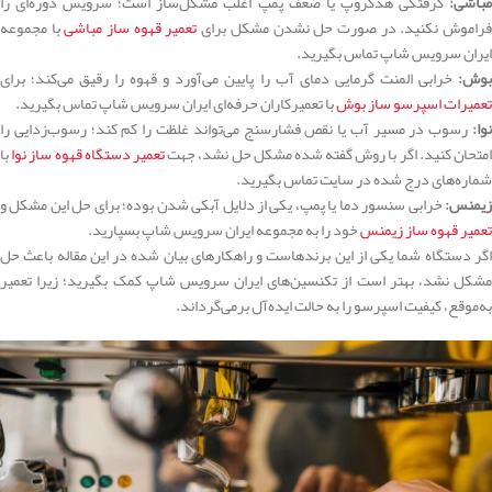
مباشی:
گرفتگی هدگروپ یا ضعف پمپ اغلب مشکل‌ساز است؛ سرویس دوره‌ای را
راموش نکنید. در صورت حل نشدن مشکل برای
تعمیر قهوه ساز مباشی
با مجموعه
ایران سرویس شاپ تماس بگیرید.
بوش:
خرابی المنت گرمایی دمای آب را پایین می‌آورد و قهوه را رقیق می‌کند؛ برای
تعمیرات اسپرسو ساز بوش
با
تعمیرکاران حرفه‌ای ایران سرویس شاپ تماس بگیرید.
نوا:
رسوب در مسیر آب یا نقص فشارسنج می‌تواند غلظت را کم کند؛ رسوب‌زدایی را
امتحان کنید. اگر با روش گفته شده مشکل حل نشد، جهت
تعمیر دستگاه قهوه ساز نوا
با
شماره‌های درج شده در سایت تماس بگیرید.
زیمنس:
خرابی سنسور دما یا پمپ، یکی از دلایل آبکی شدن بوده؛ برای حل این مشکل و
تعمیر قهوه ساز زیمنس
خود را به مجموعه ایران سرویس شاپ بسپارید.
اگر دستگاه شما یکی از این برندهاست و راهکارهای بیان شده در این مقاله باعث حل
مشکل نشد، بهتر است از تکنسین‌های ایران سرویس شاپ کمک بگیرید؛ زیرا تعمیر
به‌موقع، کیفیت اسپرسو را به حالت ایده‌آل برمی‌گرداند.