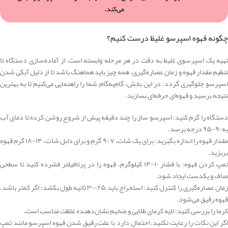
می‌کند.
چگونه قهوه اسپرسو غلیظ درست کنیم؟
تهیه یک اسپرسوی غلیظ به دقت در هر مرحله وابسته است. از آماده‌سازی دستگاه تا
تنظیم مقدار قهوه و زمان عصاره‌گیری، همه چیز باید هماهنگ باشد تا از دلیل آبکی شدن
اسپرسو جلوگیری گردد. در این بخش، گام‌به‌گام شما را راهنمایی می‌کنیم تا به بهترین
نتیجه برسید و قهوه‌ای حرفه‌ای بسازید.
دستگاه را گرم کنید: اسپرسو ساز را چند دقیقه پیش از شروع روشن کرده تا دمای آب
به ۹۰-۹۵ درجه برسد.
مقدار قهوه را اندازه بگیرید: برای یک شات، ۷-۹ گرم و برای دابل شات، ۱۴-۱۸ گرم قهوه
بریزید.
تمپ کردن قهوه: با فشار ۱۰-۱۴ کیلوگرم، قهوه را در پرتافیلتر فشرده کنید تا سطحی
صاف و یکدست ایجاد شود.
زمان عصاره‌گیری را کنترل کنید: استخراج باید ۲۵-۳۰ ثانیه طول بکشد؛ اگر کمتر باشد،
قهوه رقیق می‌شود.
کرما را بررسی کنید: لایه کرمای طلایی و ضخیم نشان‌دهنده غلظت مناسب است.
اگر این نکات را رعایت نکنید، احتمال دارد با علت رقیق شدن قهوه اسپرسو مانند تمپ