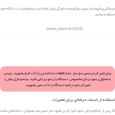
جرم گیری قهوه ساز نسپرسو لاتیسما دلونگی پایان یافته است و میتوانید از دستگاه خود
استفاده نمائید.
[presto_player id=42254]
برای تمیز کردن نسپرسو ساز ، ابتدا قطعات جداشدنی را با آب گرم بشویید. سپس
با محلول رسوب‌زدای مخصوص، دستگاه را رسوب‌زدایی کنید. بدنه و نازل بخار را
تمیز کرده و در انتها دستگاه را با آب تمیز بشویید.
استفاده از خدمات حرفه‌ای برای تعمیرات
اگر پس از انجام مراحل نحوه تمیز کردن قهوه ساز نسپرسو، همچنان با مشکلاتی مانند