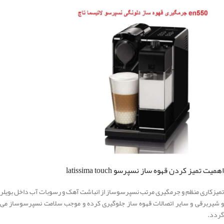
اهمیت تمیز کردن قهوه ساز نسپرسو latissima touch
تمیزکاری منظم و جرمگیری مرتب نسپرسوساز از انباشت آهک و رسوبات آب داخل بویلر
و شیربرقی و سایر اتصالات قهوه ساز جلوگیری کرده و موجب سلامت نسپرسوساز می
گردد.