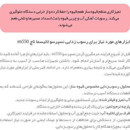
تمیزکاری منظم قهوه‌ساز طعم قهوه را حفظ کرده و از خرابی دستگاه جلوگیری
می‌کند. رسوبات آهکی آب و چربی قهوه باعث انسداد مسیرها و تلخی طعم
می‌شوند.
ابزارهای مورد نیاز برای رسوب زدایی نسپرسو لاتیسما تاچ en550
قبل از شروع فرایند جرمگیری کردن نسپرسو en550 ، باید ابزارهای لازم را آماده کنید تا
کار شما سریع‌تر و آسان‌تر انجام شود. داشتن تجهیزات مناسب، از آسیب به دستگاه
جلوگیری می‌کند و نتیجه بهتری به‌همراه دارد. در ادامه، فهرستی از ابزارهای مورد نیاز
آورده شده است:
محلول رسوب‌زدایی مخصوص قهوه ساز:
این محلول‌ها به‌گونه‌ای طراحی شده‌اند که به
قطعات دستگاه آسیب نرسانند.
آب تمیز و فیلترشده:
برای شستشوی نهایی و جلوگیری از ایجاد رسوبات جدید.
پارچه نرم و تمیز:
برای پاک کردن بدنه و قطعات خارجی دستگاه.
ظرف برای تخلیه آب:
جهت جمع‌آوری آب و محلول استفاده‌شده در فرایند تمیزکاری.
همچنین، از دستکش برای محافظت از دست‌ها و عینک ایمنی در صورت نیاز استفاده
کنید، به‌ویژه هنگام کار با محلول‌های رسوب‌زدایی.