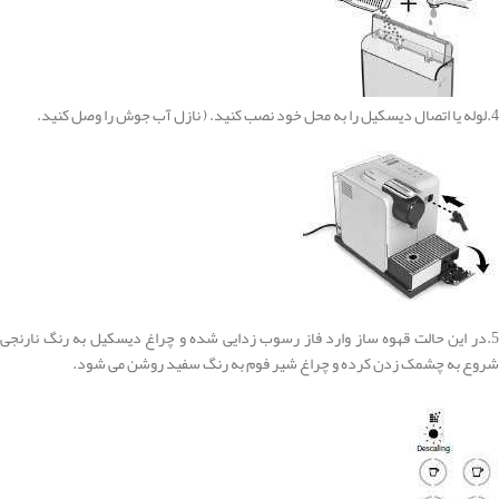
4.لوله یا اتصال دیسکیل را به محل خود نصب کنید. ( نازل آب جوش را وصل کنید.
5.در این حالت قهوه ساز وارد فاز رسوب زدایی شده و چراغ دیسکیل به رنگ نارنجی
شروع به چشمک زدن کرده و چراغ شیر فوم به رنگ سفید روشن می شود.