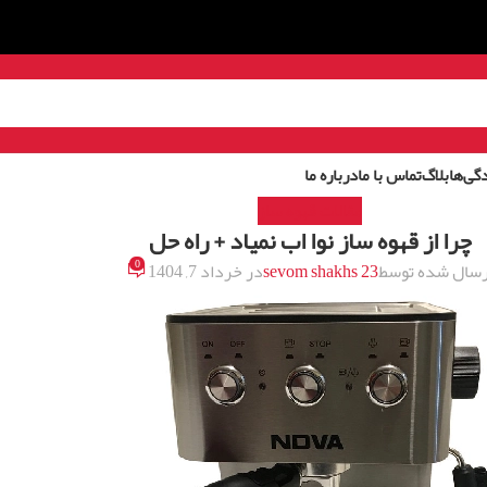
گی‌ها
بلاگ
تماس با ما
درباره ما
مقالات قهوه ساز
چرا از قهوه ساز نوا اب نمیاد + راه حل
0
رسال شده توسط
sevom shakhs 23
در خرداد 7, 1404