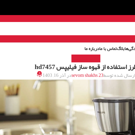
گی‌ها
بلاگ
تماس با ما
درباره ما
مقالات قهوه ساز
رز استفاده از قهوه ساز فیلیپس hd7457
0
رسال شده توسط
sevom shakhs 23
در آذر 16, 1403