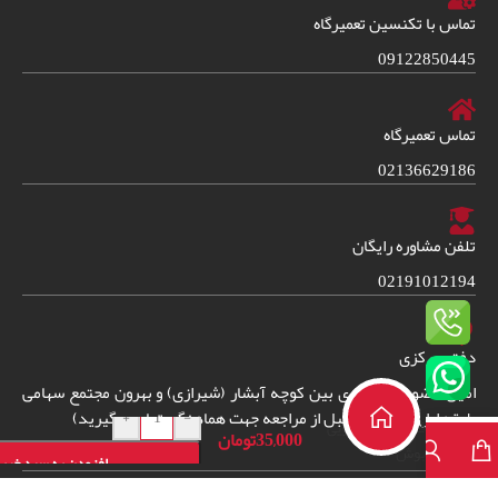
تماس با تکنسین تعمیرگاه
09122850445
تماس تعمیرگاه
02136629186
تلفن مشاوره رایگان
02191012194
دفتر مرکزی
امین حضور خیابان ری بین کوچه آبشار (شیرازی) و بهرون مجتمع سهامی
دفترچه راهنمای
+
-
طبقه اول واحد 38. (قبل از مراجعه جهت هماهنگی تماس بگیرید)
فارسی ظرفشویی
35,000
تومان
بوش
افزودن به سبد خری
مدلSMS50E08IR
2024
© – تمامی حقوق برای فروشگاه ایران سرویس شاپ محفوظ است.
طراحی