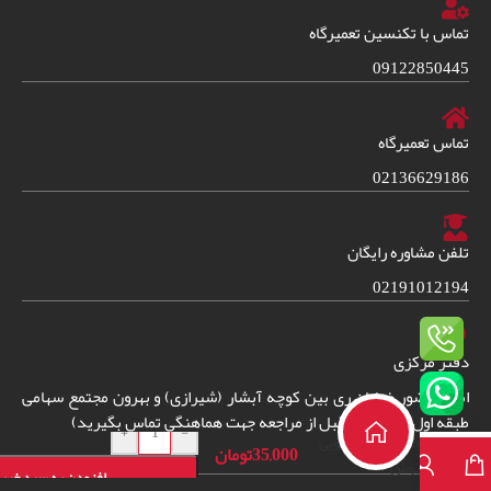
تماس با تکنسین تعمیرگاه
09122850445
تماس تعمیرگاه
02136629186
تلفن مشاوره رایگان
02191012194
دفتر مرکزی
امین حضور خیابان ری بین کوچه آبشار (شیرازی) و بهرون مجتمع سهامی
دفترچه راهنمای
طبقه اول واحد 38. (قبل از مراجعه جهت هماهنگی تماس بگیرید)
+
-
فارسی لباسشویی
35,000
تومان
بوش
افزودن به سبد خری