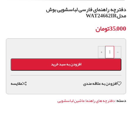
دفترچه راهنمای فارسی لباسشویی بوش
مدلWAT24662IR
35,000
تومان
+
-
افزودن به سبد خرید
افزودن به علاقه مندی
مقايسه
دسته:
دفترچه های راهنما
,
ماشین لباسشویی