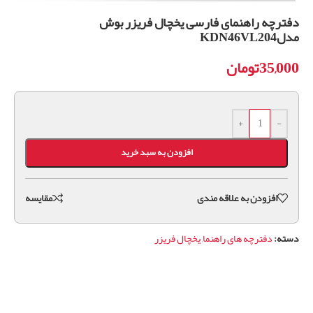
دفترچه راهنمای فارسی یخچال فریزر بوش
مدلKDN46VL204
35,000
تومان
+
-
افزودن به سبد خرید
افزودن به علاقه مندی
مقايسه
دسته:
دفترچه های راهنما
,
یخچال فریزر