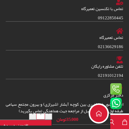
تماس با تکنسین تعمیرگاه
09122850445
تماس تعمیرگاه
02136629186
تلفن مشاوره رایگان
02191012194
دفتر مرکزی
امین حضور خیابان ری بین کوچه آبشار (شیرازی) و بهرون مجتمع سهامی
دفترچه راهنمای
طبقه اول واحد 38. (قبل از مراجعه جهت هماهنگی تماس بگیرید)
+
-
فارسی یخچال فریزر
35,000
تومان
بوش
افزودن به سبد خری