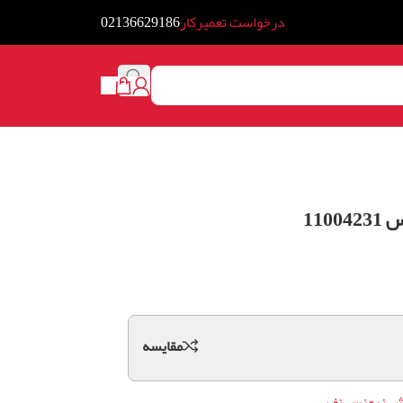
درخواست تعمیرکار
02136629186
110
مقايسه
وش زیمنس نف