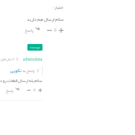
امتیاز :
سلام ارسال هم دارید
0
پاسخ
نویسنده
admindma
3 سال قبل
نکویی
پاسخ به
سلام بله ارسال قطعات رو د
0
پاسخ