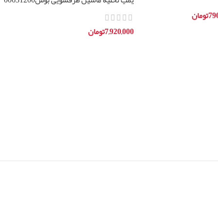
پمپ تخلیه ماشین ظرفشویی بوش00631200
سری sms
79
تومان
7,920,000
تومان
افزودن به سبد خرید