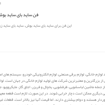
ا
فن ساید بای ساید بوش 12014984 مناسب چه مدل هایی میب
این فن برای ساید بای ساید بوش، ساید بای ساید ز
لوازم خانگی، لوازم برقی صنعتی، لوازم الکترونیکی خودرو، سیستم های ام
 یکی از بزرگترین و معتبرترین شرکت های تولید لوازم خانگی در جهان است. ل
جمله ماشین لباسشویی، ظرفشویی، یخچال و فریزر، اجاق گاز، مایکروویو، جا
قی دیگری ممکن است دچار خرابی شوند. در این صورت، لازم است قطعه معی
دار هستند و دوام بیشتری دارند. اما قیمت آنها نیز بالاتر است. قطعات غیر