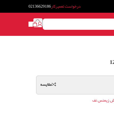
درخواست تعمیرکار
02136629186
مقايسه
وش زیمنس نف