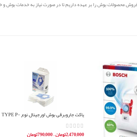
ش محصولات بوش را بر عهده داریم تا در صورت نیاز به خدمات بوش و خ
پاکت جاروبرقی بوش اورجینال نوع TYPE P-
BBZ41FP
2,470,000
تومان
–
790,000
تومان