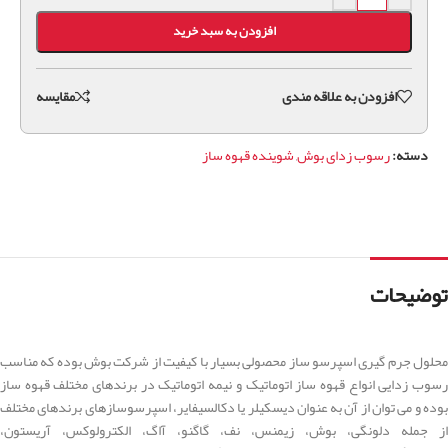
افزودن به سبد خرید
افزودن به علاقه مندی
مقايسه
دسته:
رسوب زدای بوش
,
شوینده قهوه ساز
توضیحات
محلول جرم گیری اسپرسو ساز محصولی بسیار با کیفیت از شرکت بوش بوده که مناسب
رسوب زدایی انواع قهوه ساز اتوماتیک و نیمه اتوماتیک در برندهای مختلف قهوه ساز
بوده و می توان از آن به عنوان دیسکیلر یا دکالسیفایر، اسپرسوسازهای برندهای مختلف
از جمله دلونگی، بوش، زیمنس، نف، گاگنو، آاگ، الکترولوکس، آریستون،