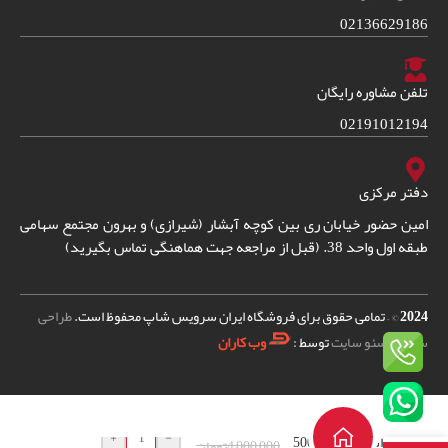
02136629186
تلفن مشاوره رایگان
02191012194
دفتر مرکزی
امین حضور خیابان ری بین کوچه آبشار (شیرازی) و بهرون مجتمع سهامی
طبقه اول واحد 38. (قبل از مراجعه جهت هماهنگی تماس بگیرید)
2024
© – تمامی حقوق برای فروشگاه ایران سرویس شاپ محفوظ است.
طراحی
سایت
و
سئو سایت
توسط :
وب کاران
محلول جرم گیری
+
-
اسپرسو ساز 500
4,000,000
تومان