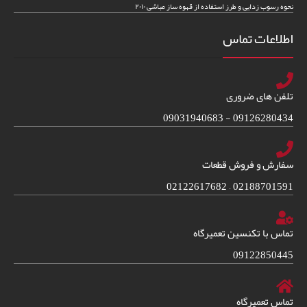
نحوه رسوب زدایی و طرز استفاده از قهوه ساز مباشی ۲۰۱۰
اطلاعات تماس
تلفن های ضروری
09126280434 - 09031940683
سفارش و فروش قطعات
02188701591 – 02122617682
تماس با تکنسین تعمیرگاه
09122850445
تماس تعمیرگاه