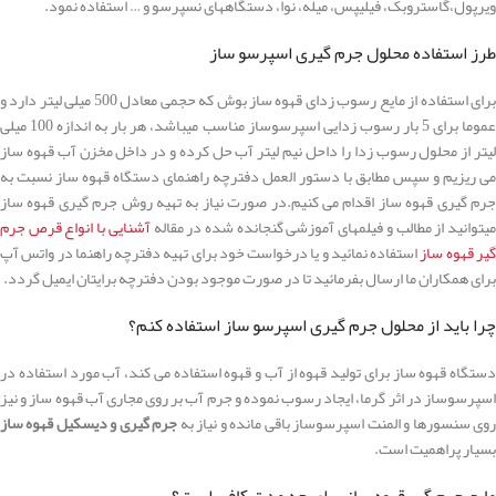
ویرپول،گاستروبک، فیلیپس، میله، نوا، دستگاههای نسپرسو و … استفاده نمود.
طرز استفاده محلول جرم گیری اسپرسو ساز
برای استفاده از مایع رسوب زدای قهوه ساز بوش که حجمی معادل 500 میلی لیتر دارد و
عموما برای 5 بار رسوب زدایی اسپرسوساز مناسب میباشد، هر بار به اندازه 100 میلی
لیتر از محلول رسوب زدا را داحل نیم لیتر آب حل کرده و در داخل مخزن آب قهوه ساز
می ریزیم و سپس مطابق با دستور العمل دفترچه راهنمای دستگاه قهوه ساز نسبت به
جرم گیری قهوه ساز اقدام می کنیم.در صورت نیاز به تهیه روش جرم گیری قهوه ساز
یتوانید از مطالب و فیلمهای آموزشی گنجانده شده در مقاله
آشنایی با انواع قرص جرم
یر قهوه ساز
استفاده نمائید و یا درخواست خود برای تهیه دفترچه راهنما در واتس آپ
برای همکاران ما ارسال بفرمائید تا در صورت موجود بودن دفترچه برایتان ایمیل گردد.
چرا باید از محلول جرم گیری اسپرسو ساز استفاده کنم؟
دستگاه قهوه ساز برای تولید قهوه از آب و قهوه استفاده می کند، آب مورد استفاده در
اسپرسوساز در اثر گرما، ایجاد رسوب نموده و جرم آب بر روی مجاری آب قهوه ساز و نیز
وی سنسورها و المنت اسپرسوساز باقی مانده و نیاز به
جرم گیری و دیسکیل قهوه ساز
بسیار پراهمیت است.
مایع جرم گیر قهوه ساز برای چه مدت کافی است؟