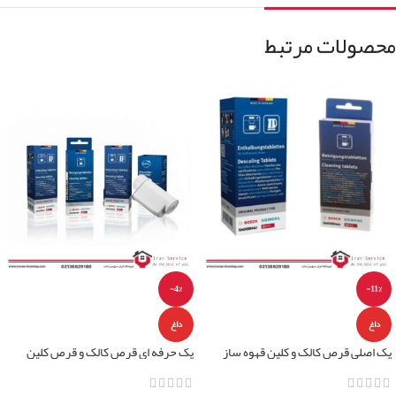
محصولات مرتبط
-4%
-11%
داغ
داغ
پک اصلی قرص کالک و کلین قهوه ساز
پک حرفه ای قرص کالک و قرص کلین
بوش(ساخت آلمان)
قهوه ساز و فیلتر قهوه ساز بوش