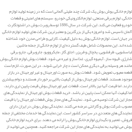
لوازم خانگی بوش بوش یک شرکت چند ملیتی آلمانی است که در زمینه تولید لوازم
خانگی، لوازم برقی صنعتی، لوازم الکترونیکی خودرو، سیستم های امنیتی و قطعات
خودرو فعالیت می کند. این شرکت در سال 1886 توسط روبرت بوش در اشتوتگارت
آلمان تاسیس شد و امروزه یکی از بزرگترین و معتبرترین شرکت های تولید لوازم خانگی
در جهان است. لوازم خانگی بوش به دلیل کیفیت، کارایی و طراحی مدرن خود شناخته
شده اند. این محصولات شامل طیف گسترده ای از لوازم خانگی از جمله ماشین
لباسشویی، ظرفشویی، یخچال و فریزر، اجاق گاز، مایکروویو، جاروبرقی، جارو برقی
شارژی، قهوه ساز، آبمیوه گیری، غذاساز و غیره می شود. قطعات بوش لوازم خانگی بوش
مانند هر وسیله برقی دیگری ممکن است دچار خرابی شوند. در این صورت، لازم است
قطعه معیوب تعویض شود. قطعات بوش به صورت اورجینال و غیر اورجینال در بازار
موجود هستند. قطعات اورجینال بوش از کیفیت بالایی برخوردار هستند و دوام بیشتری
دارند. اما قیمت آنها نیز بالاتر است. قطعات غیر اورجینال بوش قیمت پایین تری دارند،
اما کیفیت آنها ممکن است پایین تر باشد. خرید قطعات بوش اورجینال از نمایندگی های
مجاز این شرکت توصیه می شود. نمایندگی های مجاز بوش قطعات اورجینال را با قیمت
مصوب شرکت بوش و گارانتی عرضه می کنند. نمایندگی بوش بوش در ایران دارای
نمایندگی های متعددی در سراسر کشور است. این نمایندگی ها خدمات مختلفی از جمله
فروش، تعمیر و نگهداری لوازم خانگی بوش را ارائه می دهند. برای خرید لوازم خانگی
بوش می توانید به نمایندگی های مجاز این شرکت مراجعه کنید. همچنین می توانید از