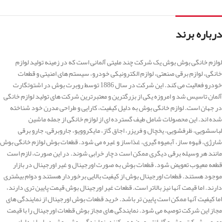
درباره برند
لوازم خانگی بوش بوش یک شرکت چند ملیتی آلمانی است که در زمینه تولید لوازم
خانگی، لوازم برقی صنعتی، لوازم الکترونیکی خودرو، سیستم های امنیتی و قطعات
خودرو فعالیت می کند. این شرکت در سال 1886 توسط روبرت بوش در اشتوتگارت
آلمان تاسیس شد و امروزه یکی از بزرگترین و معتبرترین شرکت های تولید لوازم خانگی
در جهان است. لوازم خانگی بوش به دلیل کیفیت، کارایی و طراحی مدرن خود شناخته
شده اند. این محصولات شامل طیف گسترده ای از لوازم خانگی از جمله ماشین
لباسشویی، ظرفشویی، یخچال و فریزر، اجاق گاز، مایکروویو، جاروبرقی، جارو برقی
شارژی، قهوه ساز، آبمیوه گیری، غذاساز و غیره می شود. قطعات بوش لوازم خانگی بوش
مانند هر وسیله برقی دیگری ممکن است دچار خرابی شوند. در این صورت، لازم است
قطعه معیوب تعویض شود. قطعات بوش به صورت اورجینال و غیر اورجینال در بازار
موجود هستند. قطعات اورجینال بوش از کیفیت بالایی برخوردار هستند و دوام بیشتری
دارند. اما قیمت آنها نیز بالاتر است. قطعات غیر اورجینال بوش قیمت پایین تری دارند،
اما کیفیت آنها ممکن است پایین تر باشد. خرید قطعات بوش اورجینال از نمایندگی های
مجاز این شرکت توصیه می شود. نمایندگی های مجاز بوش قطعات اورجینال را با قیمت
مصوب شرکت بوش و گارانتی عرضه می کنند. نمایندگی بوش بوش در ایران دارای