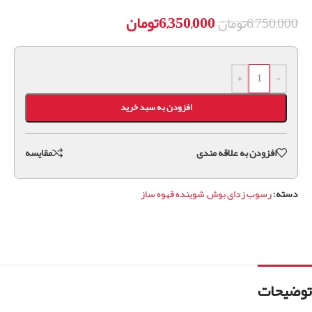
6,350,000
تومان
6,750,000
تومان
+
-
افزودن به سبد خرید
افزودن به علاقه مندی
مقايسه
دسته:
رسوب زدای بوش
,
شوینده قهوه ساز
توضیحات