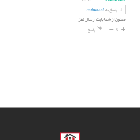
mahmood
پاسخ به
ممنون از شما بابت ارسال نظز
0
پاسخ