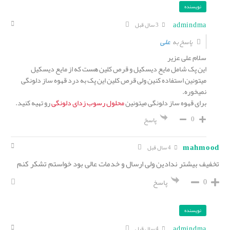
نویسنده
admindma
3 سال قبل
علی
پاسخ به
سلام علی عزیر
این پک شامل مایع دیسکیل و قرص کلین هست که از مایع دیسکیل
میتونین استفاده کنین ولی قرص کلین این پک به درد قهوه ساز دلونگی
نمیخوره.
برای قهوه ساز دلونگی میتونین
محلول رسوب زدای دلونگی
رو تهیه کنید.
0
پاسخ
mahmood
4 سال قبل
تخفیف بیشتر ندادین ولی ارسال و خدمات عالی بود خواستم تشکر کنم
0
پاسخ
نویسنده
admindma
4 سال قبل