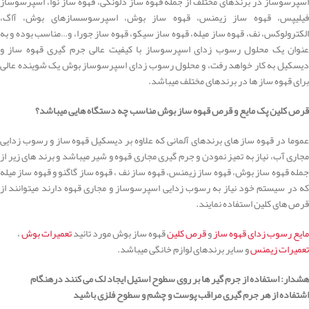
اسپرسوساز در برندهای مختلف از جمله قهوه ساز دلونگی، قهوه ساز نوا، اسپرسوساز
فیلیپس، قهوه ساز زیمنس، قهوه ساز بوش، اسپرسوسسازهای بوش، آاگ،
الکترولوکس، نف، قهوه ساز میله، قهوه ساز سیکو، قهوه ساز جورا، و…مناسب بوده و به
عنوان یک محلول رسوب زدای اسپرسوساز با کیفیت عالی جرم گیری قهوه ساز و
دیسکیل به کار خواهد رفت، و محلول رسوب زدای اسپرسوساز بوش یک شوینده عالی
برای قهوه ساز ها در برندهای مختلف میباشد.
قرص کلین پک مایع و قرص قهوه ساز بوش مناسب چه دستگاه هایی میباشد؟
عموما در قهوه ساز های برندهای آلمانی که علاوه بر دیسکیل قهوه ساز و رسوب زدایی
مجاری آب، نیاز به تمیز نمودن و جرم گیری مجاری قهوه و شیر میباشد و برند های زیر از
جمله قهوه ساز بوش، قهوه ساز زیمنس، قهوه ساز نف ، قهوه ساز گاگنو و قهوه ساز میله
که در سیستم خود نیاز به رسوب زدایی اسپرسوساز و مجاری قهوه دارند میتوانند از
قرص های کلین استفاده نمایند.
مایع رسوب زدای قهوه ساز
و
قرص کلین
قهوه ساز بوش مورد تائید
تعمیرات بوش
،
تعمیرات زیمنس
و سایر برندهای لوازم خانگی میباشد.
هشدار: استفاده از جرم گیر ها بر روی سطوح استیل ایجاد لک می کنند درهنگام
اشتفاده از هر جرم گیری مراقب پوست و چشم و سطوح فلزی باشید