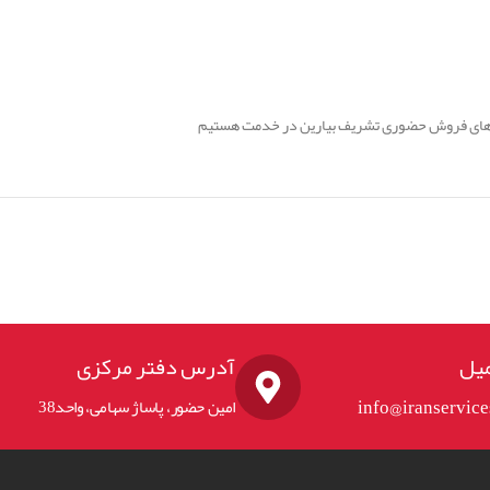
یم های فروش حضوری تشریف بیارین در خدمت هستیم
یل
آدرس دفتر مرکزی
info@iranservic
امین حضور، پاساژ سهامی، واحد38