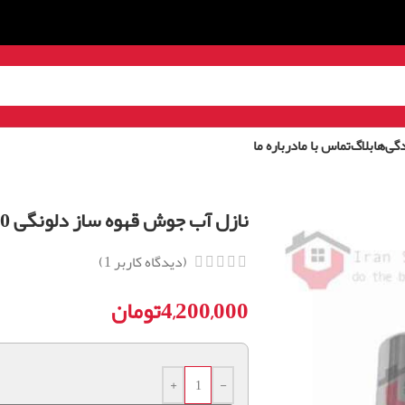
گی‌ها
بلاگ
تماس با ما
درباره ما
نازل آب جوش قهوه ساز دلونگی ETAM29.660
(دیدگاه کاربر
1
)
4,200,000
تومان
+
-