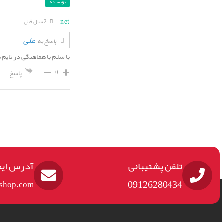
نویسنده
net
2 سال قبل
علی
پاسخ به
با سلام با هماهنگی در تا
0
پاسخ
تلفن پشتیبانی
آدرس ایم
09126280434
eshop.com