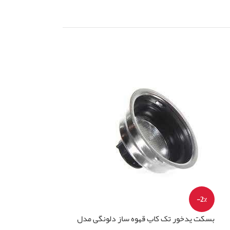
-2%
بسکت پدخور تک کاپ قهوه ساز دلونگی مدل
پمپ قهوه ساز اولکا EP5GW قدرت 48 وا