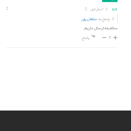
net
1 سال قبل
سلطان پور
پاسخ به
سلام بله ارسال داریم.
0
پاسخ