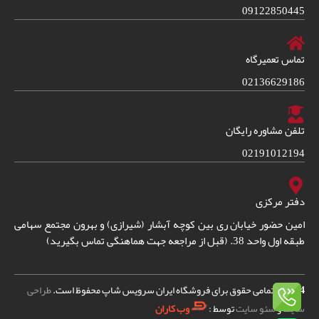
09122850445
تماس تعمیرگاه
02136629186
تلفن مشاوره رایگان
02191012194
دفتر مرکزی
امین حضور خیابان ری بین کوچه آبشار (شیرازی) و بهرون مجتمع سهامی
طبقه اول واحد 38. (قبل از مراجعه جهت هماهنگی تماس بگیرید)
2024
© – تمامی حقوق برای فروشگاه ایران سرویس شاپ محفوظ است.
طراحی
سایت
و
سئو سایت
توسط :
وب کاران