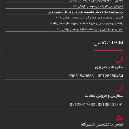
آموزش طرز کار با اسپرسو ساز دلونگی ec9
بررسی قهوه ساز دلونگی مگنیفیکا طرز کار و مراحل رسوب زدایی
آشنایی با رسوب زدایی و طرز کار اسپرسو ساز مباشی ۲۰۱۶
راهنمای رسوب زدایی و طرز استفاده از قهوه ساز مباشی 2046
نحوه رسوب زدایی و طرز استفاده از قهوه ساز مباشی ۲۰۱۰
اطلاعات تماس
تلفن های ضروری
09126280434 - 09031940683
سفارش و فروش قطعات
02188701591 – 02122617682
تماس با تکنسین تعمیرگاه